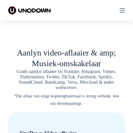
S
S
l
l
a
a
a
a
n
n
o
o
o
o
r
r
n
n
Aanlyn video-aflaaier & amp;
a
a
i
i
Musiek-omskakelaar
n
n
h
h
Gratis aanlyn aflaaier vir Youtube, Instagram, Vimeo,
o
o
Dailymotion, Twitter, TikTok, Facebook, Spotify,
u
u
SoundCloud, Bandcamp, Vevo, Mixcloud & ander
d
d
webwerwe.
*Die aflaai van enige kopieregmateriaal is streng verbode, lees
ons diensbepalings.
UnoDown Video-aflaaier