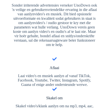
Sonder irriterende advertensies verseker UnoDown ook
'n veilige en gebruikersvriendelike ervaring in die aflaai
van aanlynvideo's en musiek. Dit bied opsionele
uitvoerformate en kwaliteit sodat gebruikers in staat is
om aanlynvideo's / oudio gestoor te kry met die
parameters wat hulle verlang. UnoDown vereis geen
koste om aanlyn video's en oudio's af te laai nie. Maar
vir hoër gehalte, bondel aflaai en snitlys/onderskrifte
verstaan, sal die rekenaarsagteware beter funksioneer
om te help.
Aflaai
Laai video's en musiek aanlyn af vanaf TikTok,
Facebook, Youtube, Twitter, Instagram, Spotify,
Gaana of enige ander ondersteunde werwe.
Skakel om
Skakel video's/klank aanlyn om na mp3, mp4, aac,