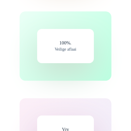
100%.
Veilige aflaai
Vry