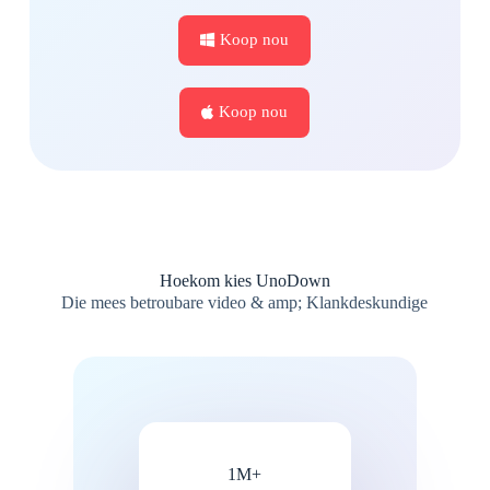
Koop nou
Koop nou
Hoekom kies UnoDown
Die mees betroubare video & amp; Klankdeskundige
1M+