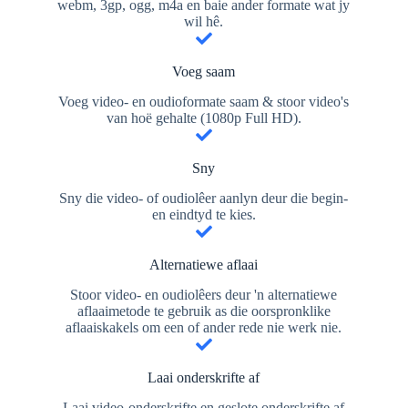
webm, 3gp, ogg, m4a en baie ander formate wat jy
wil hê.
Voeg saam
Voeg video- en oudioformate saam & stoor video's
van hoë gehalte (1080p Full HD).
Sny
Sny die video- of oudiolêer aanlyn deur die begin-
en eindtyd te kies.
Alternatiewe aflaai
Stoor video- en oudiolêers deur 'n alternatiewe
aflaaimetode te gebruik as die oorspronklike
aflaaiskakels om een ​​of ander rede nie werk nie.
Laai onderskrifte af
Laai video-onderskrifte en geslote onderskrifte af