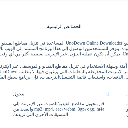
الخصائص الرئيسية
 المنصات بأفضل جودة. يتوفر للمستخدمين الوصول إلى هذا البرنامج المستند إلى
 أكثر من أي وقت مضى.
زعجة، يضمن UnoDown أيضًا تجربة آمنة وسهلة الاستخدام في تنزيل مقاطع الفيديو والموسي
ل الدفعات، واستيعاب قائمة التشغيل/الترجمات، فإن برنامج سطح ا
يتحول
قم بتحويل مقاطع الفيديو/الصوت عبر الإنترنت إلى
Yout أو Twitter أو
mp3، mp4، aac، webm، 3gp، ogg، m4a والعديد من
رى
التنسيقات الأخرى التي تريدها.