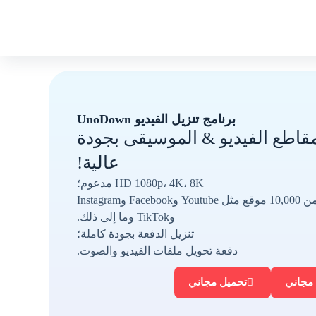
ت
ت
خ
خ
ط
ط
ى
ى
ا
ا
ل
ل
ى
ى
ا
ا
برنامج تنزيل الفيديو UnoDown
ل
ل
اطع الفيديو & الموسيقى بجودة
م
م
ح
ح
عالية!
ت
ت
و
و
HD 1080p، 4K، 8K مدعوم؛
ى
ى
أكثر من 10,000 موقع مثل Youtube وFacebook وInstagram
وTikTok وما إلى ذلك.
تنزيل الدفعة بجودة كاملة؛
دفعة تحويل ملفات الفيديو والصوت.
مجاني
تحميل مجاني