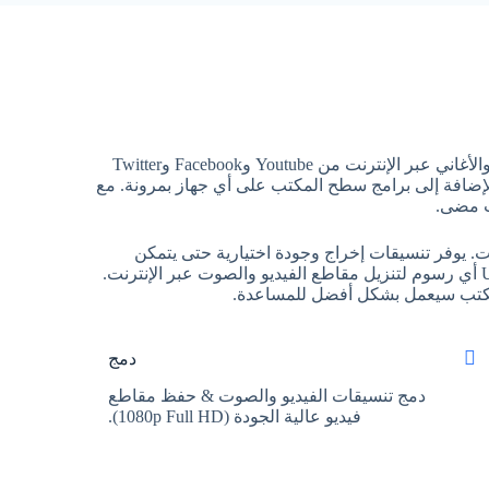
بفضل التكنولوجيا المتسارعة والتصميم المتقدم، يستطيع UnoDown Online Downloader المساعدة في تنزيل مقاطع الفيديو والأغاني عبر الإنترنت من Youtube وFacebook وTwitter
 الويب بالإضافة إلى برامج سطح المكتب على أي جهاز بمرونة. مع
قى عبر الإنترنت. يوفر تنسيقات إخراج وجودة اختيارية حتى يتمكن
المستخدمون من الحصول على مقاطع الفيديو/الصوت عبر الإنترنت المحفوظة بالمعلمات التي يرغبون فيها. لا يتطلب UnoDown أي رسوم لتنزيل مقاطع الفيديو والصوت عبر الإنترنت.
لمكتب سيعمل بشكل أفضل للمساعدة.
دمج
دمج تنسيقات الفيديو والصوت & حفظ مقاطع
فيديو عالية الجودة (1080p Full HD).