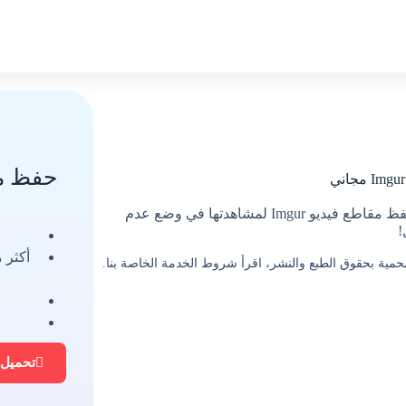
حفظ مق
قم بتنزيل مقاطع الفيديو من Imgur إلى MP4 مجانًا! احفظ مقاطع فيديو Imgur لمشاهدتها في وضع عدم
!
 محمية بحقوق الطبع والنشر، اقرأ شروط الخدمة الخاصة بنا.
تحميل 