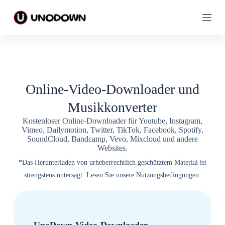
Z
Z
u
u
m
m
I
I
n
n
h
h
a
a
l
l
t
t
Online-Video-Downloader und
s
s
p
p
Musikkonverter
r
r
i
i
Kostenloser Online-Downloader für Youtube, Instagram,
n
n
Vimeo, Dailymotion, Twitter, TikTok, Facebook, Spotify,
g
g
SoundCloud, Bandcamp, Vevo, Mixcloud und andere
e
e
Websites.
n
n
*Das Herunterladen von urheberrechtlich geschütztem Material ist
strengstens untersagt. Lesen Sie unsere Nutzungsbedingungen.
UnoDown-Video-Downloader