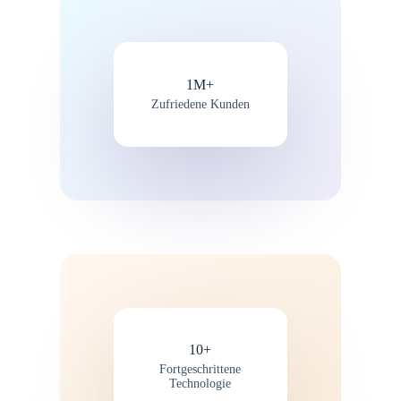
1M+
Zufriedene Kunden
10+
Fortgeschrittene
Technologie