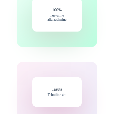
100%
Turvaline
allalaadimine
Tasuta
Tehniline abi