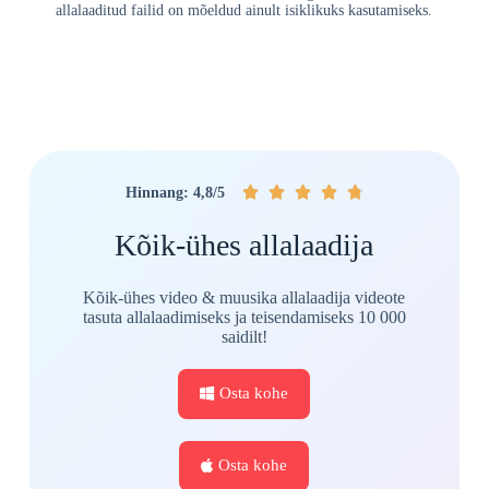
allalaaditud failid on mõeldud ainult isiklikuks kasutamiseks.





Hinnang: 4,8/5
Kõik-ühes allalaadija
Kõik-ühes video & muusika allalaadija videote
tasuta allalaadimiseks ja teisendamiseks 10 000
saidilt!
Osta kohe
Osta kohe