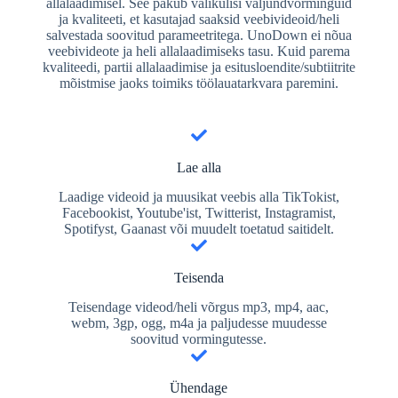
allalaadimisel. See pakub valikulisi väljundvorminguid
ja kvaliteeti, et kasutajad saaksid veebivideoid/heli
salvestada soovitud parameetritega. UnoDown ei nõua
veebivideote ja heli allalaadimiseks tasu. Kuid parema
kvaliteedi, partii allalaadimise ja esitusloendite/subtiitrite
mõistmise jaoks toimiks töölauatarkvara paremini.
Lae alla
Laadige videoid ja muusikat veebis alla TikTokist,
Facebookist, Youtube'ist, Twitterist, Instagramist,
Spotifyst, Gaanast või muudelt toetatud saitidelt.
Teisenda
Teisendage videod/heli võrgus mp3, mp4, aac,
webm, 3gp, ogg, m4a ja paljudesse muudesse
soovitud vormingutesse.
Ühendage