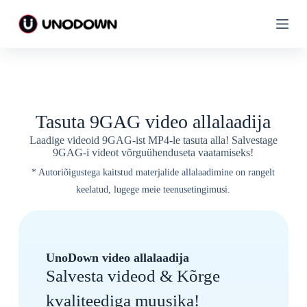
M
M
i
i
n
n
e
e
s
s
i
i
s
s
u
u
j
j
Tasuta 9GAG video allalaadija
u
u
u
u
Laadige videoid 9GAG-ist MP4-le tasuta alla! Salvestage
r
r
9GAG-i videot võrguühenduseta vaatamiseks!
d
d
e
e
* Autoriõigustega kaitstud materjalide allalaadimine on rangelt
keelatud, lugege meie teenusetingimusi.
UnoDown video allalaadija
Salvesta videod & Kõrge
kvaliteediga muusika!