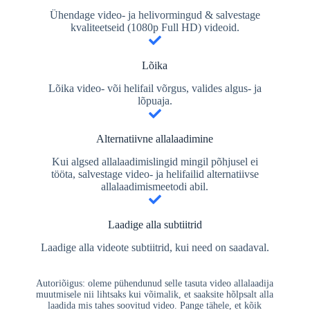
Ühendage video- ja helivormingud & salvestage
kvaliteetseid (1080p Full HD) videoid.
Lõika
Lõika video- või helifail võrgus, valides algus- ja
lõpuaja.
Alternatiivne allalaadimine
Kui algsed allalaadimislingid mingil põhjusel ei
tööta, salvestage video- ja helifailid alternatiivse
allalaadimismeetodi abil.
Laadige alla subtiitrid
Laadige alla videote subtiitrid, kui need on saadaval.
Autoriõigus: oleme pühendunud selle tasuta video allalaadija
muutmisele nii lihtsaks kui võimalik, et saaksite hõlpsalt alla
laadida mis tahes soovitud video. Pange tähele, et kõik