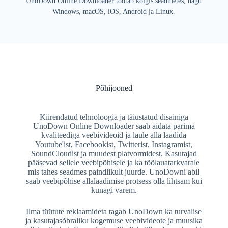
UnoDown Online Downloader töötab kõigis seadmetes, nagu
Windows, macOS, iOS, Android ja Linux.
Põhijooned
Kiirendatud tehnoloogia ja täiustatud disainiga
UnoDown Online Downloader saab aidata parima
kvaliteediga veebivideoid ja laule alla laadida
Youtube'ist, Facebookist, Twitterist, Instagramist,
SoundCloudist ja muudest platvormidest. Kasutajad
pääsevad sellele veebipõhisele ja ka töölauatarkvarale
mis tahes seadmes paindlikult juurde. UnoDowni abil
saab veebipõhise allalaadimise protsess olla lihtsam kui
kunagi varem.
Ilma tüütute reklaamideta tagab UnoDown ka turvalise
ja kasutajasõbraliku kogemuse veebivideote ja muusika