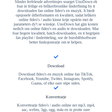
Sûnder ferfelende advertinsjes soarget UnoDown ek
foar in feilige en brûkerfreonlike ûnderfining by it
downloaden fan online fideo's en muzyk. It biedt
opsjonele útfierformaten en kwaliteit, sadat brûkers
online fideo's / audio kinne krije opslein mei de
parameters dy't se winskje. UnoDown hat gjin kosten
nedich om online fideo's en audio te downloaden. Mar
foar hegere kwaliteit, batch-downloaden, en it begripen
fan playlist / ûndertiteling, soe de buroblêdsoftware
better funksjonearje om te helpen.
Download
Download fideo's en muzyk online fan TikTok,
Facebook, Youtube, Twitter, Instagram, Spotify,
Gaana, of elke oare stipe siden.
Konvertearje
Konvertearje fideo's / audio online nei mp3, mp4,
aac, webm, 3gp, ogg, m4a en in protte oare