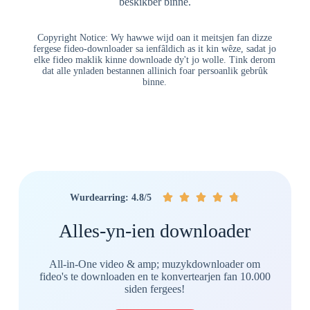
beskikber binne.
Copyright Notice: Wy hawwe wijd oan it meitsjen fan dizze
fergese fideo-downloader sa ienfâldich as it kin wêze, sadat jo
elke fideo maklik kinne downloade dy't jo wolle. Tink derom
dat alle ynladen bestannen allinich foar persoanlik gebrûk
binne.





Wurdearring: 4.8/5
Alles-yn-ien downloader
All-in-One video & amp; muzykdownloader om
fideo's te downloaden en te konvertearjen fan 10.000
siden fergees!