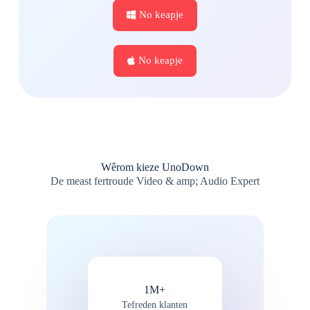
No keapje
No keapje
Wêrom kieze UnoDown
De meast fertroude Video & amp; Audio Expert
1M+
Tefreden klanten