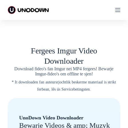
G
G
e
e
a
a
n
n
n
n
e
e
i
i
y
y
n
n
Fergees Imgur Video
h
h
â
â
Downloader
l
l
d
d
Download fideo's fan Imgur nei MP4 fergees! Bewarje
Imgur-fideo's om offline te sjen!
* It downloaden fan auteursrjochtlik beskerme materiaal is strikt
ferbean, lês ús Servicebetingsten.
UnoDown Video Downloader
Bewarje Videos & amp; Muzyk