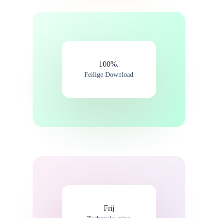
100%.
Feilige Download
Frij