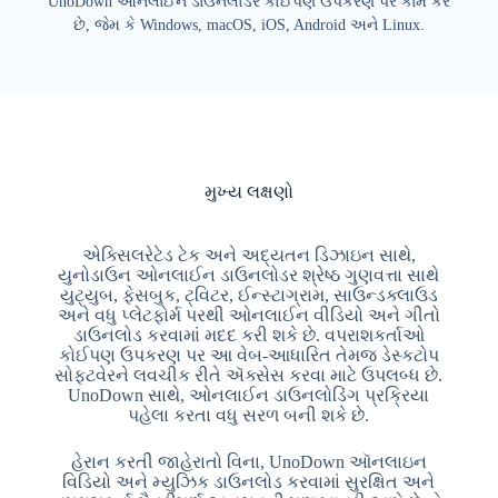
UnoDown ઓનલાઈન ડાઉનલોડર કોઈપણ ઉપકરણ પર કામ કરે
છે, જેમ કે Windows, macOS, iOS, Android અને Linux.
મુખ્ય લક્ષણો
એક્સિલરેટેડ ટેક અને અદ્યતન ડિઝાઇન સાથે,
યુનોડાઉન ઓનલાઈન ડાઉનલોડર શ્રેષ્ઠ ગુણવત્તા સાથે
યુટ્યુબ, ફેસબુક, ટ્વિટર, ઈન્સ્ટાગ્રામ, સાઉન્ડક્લાઉડ
અને વધુ પ્લેટફોર્મ પરથી ઓનલાઈન વીડિયો અને ગીતો
ડાઉનલોડ કરવામાં મદદ કરી શકે છે. વપરાશકર્તાઓ
કોઈપણ ઉપકરણ પર આ વેબ-આધારિત તેમજ ડેસ્કટોપ
સોફ્ટવેરને લવચીક રીતે ઍક્સેસ કરવા માટે ઉપલબ્ધ છે.
UnoDown સાથે, ઓનલાઈન ડાઉનલોડિંગ પ્રક્રિયા
પહેલા કરતા વધુ સરળ બની શકે છે.
હેરાન કરતી જાહેરાતો વિના, UnoDown ઑનલાઇન
વિડિયો અને મ્યુઝિક ડાઉનલોડ કરવામાં સુરક્ષિત અને