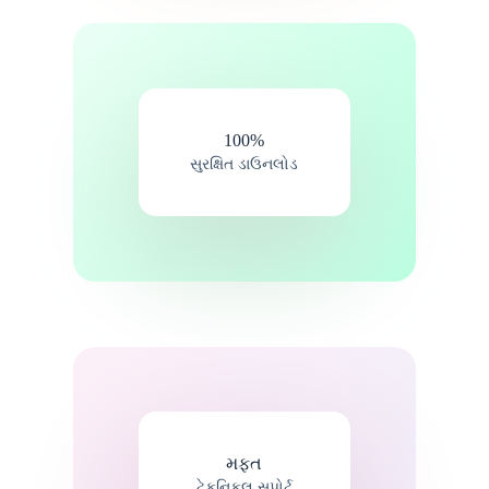
100%
સુરક્ષિત ડાઉનલોડ
મફત
ટેકનિકલ સપોર્ટ