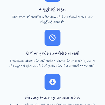
સંપૂર્ણપણે મફત
UnoDown ઓનલાઈન ડાઉનલોડર કોઈપણ ઉપયોગ કરવા માટે
સંપૂર્ણપણે મફત છે.
કોઈ સૉફ્ટવેર ઇન્સ્ટોલેશન નથી
UnoDown ઓનલાઈન ડાઉનલોડર ઓનલાઈન કામ કરે છે, તમારા
કોમ્પ્યુટર કે ફોન પર કોઈ સોફ્ટવેર ઈન્સ્ટોલ કરવાની જરૂર નથી.
કોઈપણ ઉપકરણ પર કામ કરે છે