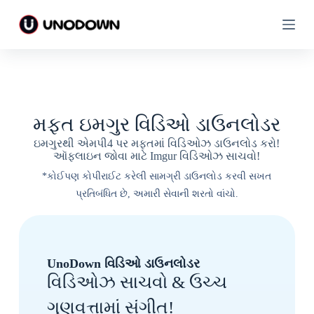
સા
સા
મ
મ
ગ્રી
ગ્રી
પ
પ
ર
ર
જા
જા
ઓ
ઓ
મફત ઇમગુર વિડિઓ ડાઉનલોડર
ઇમગુરથી એમપી4 પર મફતમાં વિડિઓઝ ડાઉનલોડ કરો!
ઑફલાઇન જોવા માટે Imgur વિડિઓઝ સાચવો!
*કોઈપણ કોપીરાઈટ કરેલી સામગ્રી ડાઉનલોડ કરવી સખત
પ્રતિબંધિત છે, અમારી સેવાની શરતો વાંચો.
UnoDown વિડિઓ ડાઉનલોડર
વિડિઓઝ સાચવો & ઉચ્ચ
ગુણવત્તામાં સંગીત!