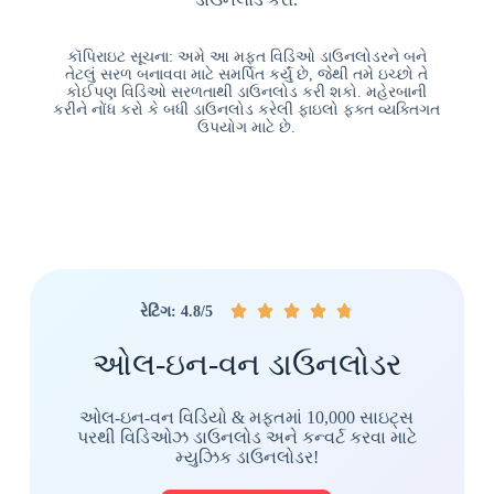
કૉપિરાઇટ સૂચના: અમે આ મફત વિડિઓ ડાઉનલોડરને બને
તેટલું સરળ બનાવવા માટે સમર્પિત કર્યું છે, જેથી તમે ઇચ્છો તે
કોઈપણ વિડિઓ સરળતાથી ડાઉનલોડ કરી શકો. મહેરબાની
કરીને નોંધ કરો કે બધી ડાઉનલોડ કરેલી ફાઇલો ફક્ત વ્યક્તિગત
ઉપયોગ માટે છે.





રેટિંગ: 4.8/5
ઓલ-ઇન-વન ડાઉનલોડર
ઓલ-ઇન-વન વિડિયો & મફતમાં 10,000 સાઇટ્સ
પરથી વિડિઓઝ ડાઉનલોડ અને કન્વર્ટ કરવા માટે
મ્યુઝિક ડાઉનલોડર!