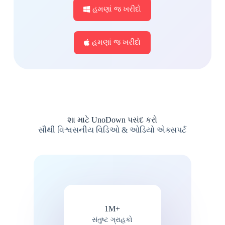
હમણાં જ ખરીદો
હમણાં જ ખરીદો
શા માટે UnoDown પસંદ કરો
સૌથી વિશ્વસનીય વિડિઓ & ઓડિયો એક્સપર્ટ
1M+
સંતુષ્ટ ગ્રાહકો