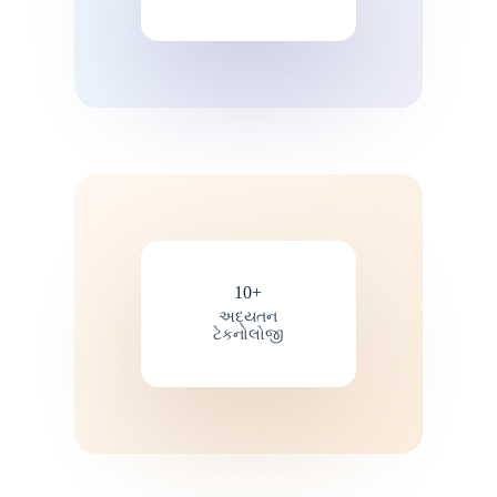
10+
અદ્યતન
ટેકનોલોજી