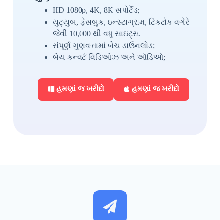
HD 1080p, 4K, 8K સપોર્ટેડ;
યુટ્યુબ, ફેસબુક, ઇન્સ્ટાગ્રામ, ટિકટોક વગેરે
જેવી 10,000 થી વધુ સાઇટ્સ.
સંપૂર્ણ ગુણવત્તામાં બેચ ડાઉનલોડ;
બેચ કન્વર્ટ વિડિઓઝ અને ઑડિઓ;
હમણાં જ ખરીદો
હમણાં જ ખરીદો