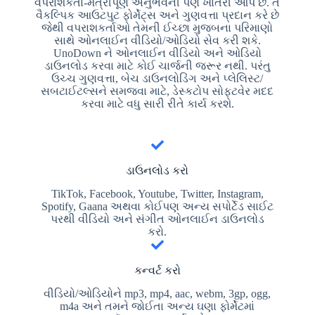
વપરાશકર્તા-મૈત્રીપૂર્ણ અનુભવની પણ ખાતરી આપે છે. તે
વૈકલ્પિક આઉટપુટ ફોર્મેટ્સ અને ગુણવત્તા પ્રદાન કરે છે
જેથી વપરાશકર્તાઓ તેમની ઈચ્છા મુજબના પરિમાણો
સાથે ઓનલાઈન વીડિયો/ઓડિયો સેવ કરી શકે.
UnoDown ને ઓનલાઈન વીડિયો અને ઓડિયો
ડાઉનલોડ કરવા માટે કોઈ ચાર્જની જરૂર નથી. પરંતુ
ઉચ્ચ ગુણવત્તા, બેચ ડાઉનલોડિંગ અને પ્લેલિસ્ટ/
સબટાઈટલ્સને સમજવા માટે, ડેસ્કટોપ સોફ્ટવેર મદદ
કરવા માટે વધુ સારી રીતે કાર્ય કરશે.
ડાઉનલોડ કરો
TikTok, Facebook, Youtube, Twitter, Instagram,
Spotify, Gaana અથવા કોઈપણ અન્ય સપોર્ટેડ સાઈટ
પરથી વીડિયો અને સંગીત ઓનલાઈન ડાઉનલોડ
કરો.
કન્વર્ટ કરો
વીડિયો/ઓડિયોને mp3, mp4, aac, webm, 3gp, ogg,
m4a અને તમને જોઈતા અન્ય ઘણા ફોર્મેટમાં