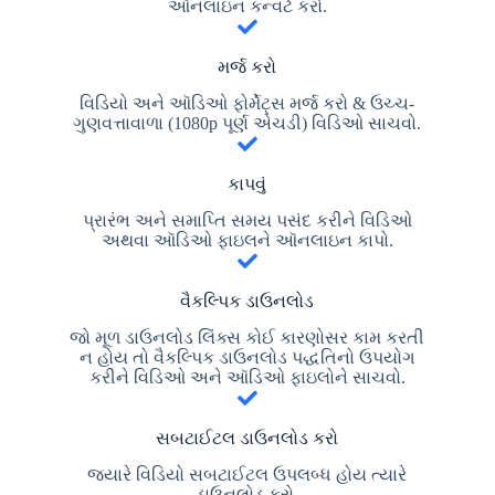
ઑનલાઇન કન્વર્ટ કરો.
મર્જ કરો
વિડિયો અને ઑડિઓ ફોર્મેટ્સ મર્જ કરો & ઉચ્ચ-
ગુણવત્તાવાળા (1080p પૂર્ણ એચડી) વિડિઓ સાચવો.
કાપવું
પ્રારંભ અને સમાપ્તિ સમય પસંદ કરીને વિડિઓ
અથવા ઑડિઓ ફાઇલને ઑનલાઇન કાપો.
વૈકલ્પિક ડાઉનલોડ
જો મૂળ ડાઉનલોડ લિંક્સ કોઈ કારણોસર કામ કરતી
ન હોય તો વૈકલ્પિક ડાઉનલોડ પદ્ધતિનો ઉપયોગ
કરીને વિડિઓ અને ઑડિઓ ફાઇલોને સાચવો.
સબટાઈટલ ડાઉનલોડ કરો
જ્યારે વિડિયો સબટાઈટલ ઉપલબ્ધ હોય ત્યારે
ડાઉનલોડ કરો.