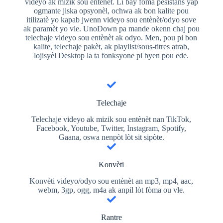
videyo ak mizik sou entènèt. Li bay fòma pèsistans yap
ogmante jiska opsyonèl, ochwa ak bon kalite pou
itilizatè yo kapab jwenn videyo sou entènèt/odyo sove
ak paramèt yo vle. UnoDown pa mande okenn chaj pou
telechaje videyo sou entènèt ak odyo. Men, pou pi bon
kalite, telechaje pakèt, ak playlist/sous-titres atrab,
lojisyèl Desktop la ta fonksyone pi byen pou ede.
Telechaje
Telechaje videyo ak mizik sou entènèt nan TikTok,
Facebook, Youtube, Twitter, Instagram, Spotify,
Gaana, oswa nenpòt lòt sit sipòte.
Konvèti
Konvèti videyo/odyo sou entènèt an mp3, mp4, aac,
webm, 3gp, ogg, m4a ak anpil lòt fòma ou vle.
Rantre