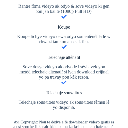
Rantre fòma videyo ak odyo & sove videyo ki gen
bon jan kalite (1080p Full HD).
Koupe
Koupe fichye videyo oswa odyo sou entènèt la lè w
chwazi tan kòmanse ak fen.
Telechaje altènatif
Sove dosye videyo ak odyo lè l sèvi avèk yon
metòd telechaje altènatif si lyen download orijinal
yo pa travay pou kèk rezon.
Telechaje sous-titres
Telechaje sous-titres videyo ak sous-titres fèmen lè
yo disponib.
Avi Copyright: Nou te dedye a fè downloader videyo gratis sa
a osi senp ke li kapab, kidonk, ou ka fasilman telechaje nenpòt