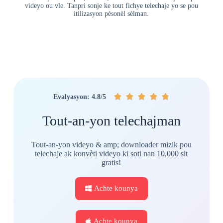
videyo ou vle. Tanpri sonje ke tout fichye telechaje yo se pou
itilizasyon pèsonèl sèlman.





Evalyasyon: 4.8/5
Tout-an-yon telechajman
Tout-an-yon videyo & amp; downloader mizik pou
telechaje ak konvèti videyo ki soti nan 10,000 sit
gratis!
Achte kounya
Achte kounya