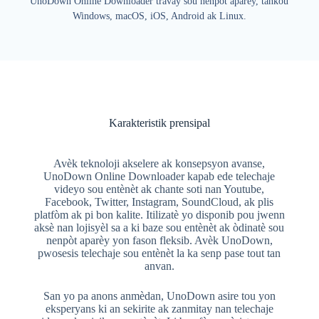
UnoDown Online Downloader travay sou nenpòt aparèy, tankou
Windows, macOS, iOS, Android ak Linux.
Karakteristik prensipal
Avèk teknoloji akselere ak konsepsyon avanse,
UnoDown Online Downloader kapab ede telechaje
videyo sou entènèt ak chante soti nan Youtube,
Facebook, Twitter, Instagram, SoundCloud, ak plis
platfòm ak pi bon kalite. Itilizatè yo disponib pou jwenn
aksè nan lojisyèl sa a ki baze sou entènèt ak òdinatè sou
nenpòt aparèy yon fason fleksib. Avèk UnoDown,
pwosesis telechaje sou entènèt la ka senp pase tout tan
anvan.
San yo pa anons anmèdan, UnoDown asire tou yon
eksperyans ki an sekirite ak zanmitay nan telechaje