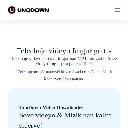
A
A
l
l
e
e
n
n
a
a
n
n
k
k
o
o
n
n
Telechaje videyo Imgur gratis
t
t
n
n
Telechaje videyo soti nan Imgur nan MP4 pou gratis! Sove
i
i
videyo Imgur pou gade offline!
*Telechaje nenpòt materyèl ki gen dwadotè entèdi entèdi, li
Kondisyon Sèvis nou an.
UnoDown Video Downloader
Sove videyo & Mizik nan kalite
siperyè!