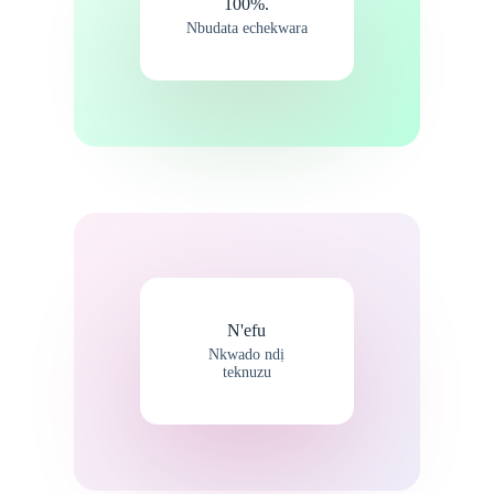
100%.
Nbudata echekwara
N'efu
Nkwado ndị
teknuzu