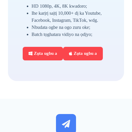
HD 1080p, 4K, 8K kwadoro;
Ihe karịrị saịtị 10,000+ dị ka Youtube,
Facebook, Instagram, TikTok, wdg.
Nbudata ogbe na ogo zuru oke;
Batch tọghatara vidiyo na ọdịyo;
Zụta ugbu a
Zụta ugbu a