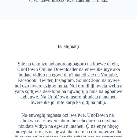
ka Windows, macOS, iOS, Android na Linux.
Isi atụmatụ
Site na teknụzụ agbagoro agbagoro na imewe dị elu,
UnoDown Online Downloader na-enwe ike inye aka
budata vidiyo na egwu dị n'ịntanetị site na Youtube,
Facebook, Twitter, Instagram, SoundCloud na nyiwe
ndị ọzọ nwere ezigbo mma. Ndị ọrụ dị iji nweta webụ a
yana sọftụwia desktọpụ na ngwaọrụ ọ bụla na-agbanwe
agbanwe. Na UnoDown, usoro nbudata n'ịntanetị
nwere ike ịdị mfe karịa ka ọ dị na mbụ.
Na-enweghị mgbasa ozi iwe iwe, UnoDown na-
ahụkwa na ọ nwere ahụmihe echedoro na enyi na
nbudata vidiyo na egwu n'ịntanetị. Ọ na-enye nhọrọ
mmepụta formats na àgwà nke mere na ọrụ na-enwe ike