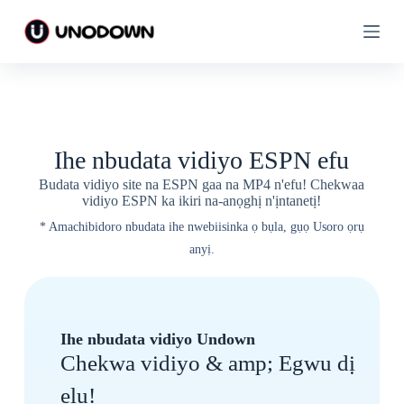
G
G
a
a
a
a
n
n
a
a
ọ
ọ
d
d
ị
ị
n
n
Ihe nbudata vidiyo ESPN efu
a
a
y
y
Budata vidiyo site na ESPN gaa na MP4 n'efu! Chekwaa
a
a
vidiyo ESPN ka ikiri na-anọghị n'ịntanetị!
* Amachibidoro nbudata ihe nwebiisinka ọ bụla, gụọ Usoro ọrụ
anyị.
Ihe nbudata vidiyo Undown
Chekwa vidiyo & amp; Egwu dị
elu!