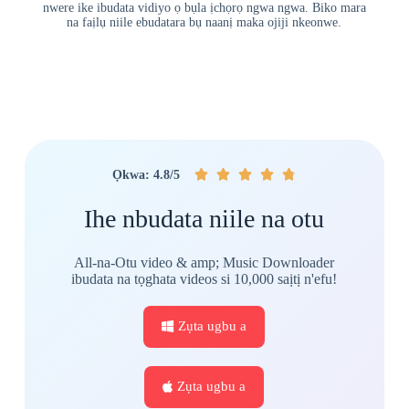
nwere ike ibudata vidiyo ọ bụla ịchọrọ ngwa ngwa. Biko mara
na faịlụ niile ebudatara bụ naanị maka ojiji nkeonwe.





Ọkwa: 4.8/5
Ihe nbudata niile na otu
All-na-Otu video & amp; Music Downloader
ibudata na tọghata videos si 10,000 saịtị n'efu!
Zụta ugbu a
Zụta ugbu a