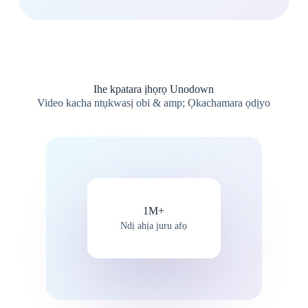
Ihe kpatara ịhọrọ Unodown
Video kacha ntụkwasị obi & amp; Ọkachamara ọdịyo
1M+
Ndị ahịa juru afọ