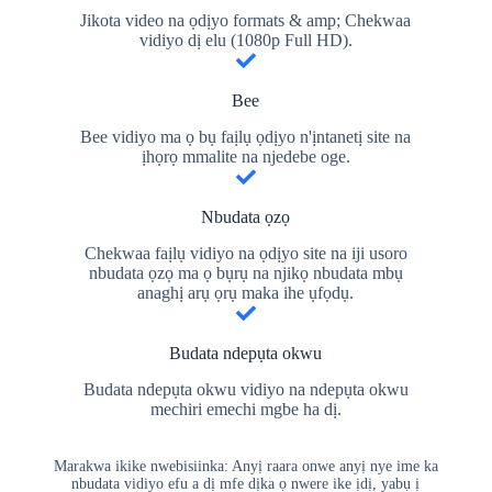
Jikota video na ọdịyo formats & amp; Chekwaa
vidiyo dị elu (1080p Full HD).
Bee
Bee vidiyo ma ọ bụ faịlụ ọdịyo n'ịntanetị site na
ịhọrọ mmalite na njedebe oge.
Nbudata ọzọ
Chekwaa faịlụ vidiyo na ọdịyo site na iji usoro
nbudata ọzọ ma ọ bụrụ na njikọ nbudata mbụ
anaghị arụ ọrụ maka ihe ụfọdụ.
Budata ndepụta okwu
Budata ndepụta okwu vidiyo na ndepụta okwu
mechiri emechi mgbe ha dị.
Marakwa ikike nwebisiinka: Anyị raara onwe anyị nye ime ka
nbudata vidiyo efu a dị mfe dịka ọ nwere ike ịdị, yabụ ị