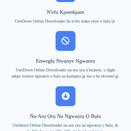
N'efu Kpamkpam
UnoDown Online Downloader bụ n'efu maka onye ọ bụla iji.
Enweghị Nwụnye Ngwanrọ
UnoDown Online Downloader na-arụ ọrụ n'ịntanetị, ọ dịghị
mkpa ịwụnye ngwanrọ ọ bụla na kọmputa gị ma ọ bụ ekwentị gị.
Na-Arụ Ọrụ Na Ngwaọrụ Ọ Bụla
Unodown Online Downloader na-arụ ọrụ na ngwaọrụ ọ bụla, dị