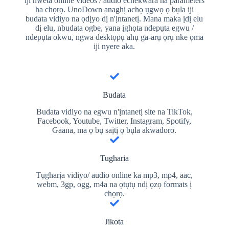
iji nweta online videos / audio echekwara na parameters
ha chọrọ. UnoDown anaghị achọ ụgwọ ọ bụla iji
budata vidiyo na ọdịyo dị n'ịntanetị. Mana maka ịdị elu
dị elu, nbudata ogbe, yana ịghọta ndepụta egwu /
ndepụta okwu, ngwa desktọpụ ahụ ga-arụ ọrụ nke ọma
iji nyere aka.
Budata
Budata vidiyo na egwu n'ịntanetị site na TikTok,
Facebook, Youtube, Twitter, Instagram, Spotify,
Gaana, ma ọ bụ saịtị ọ bụla akwadoro.
Tugharia
Tụgharịa vidiyo/ audio online ka mp3, mp4, aac,
webm, 3gp, ogg, m4a na ọtụtụ ndị ọzọ formats ị
chọrọ.
Jikota