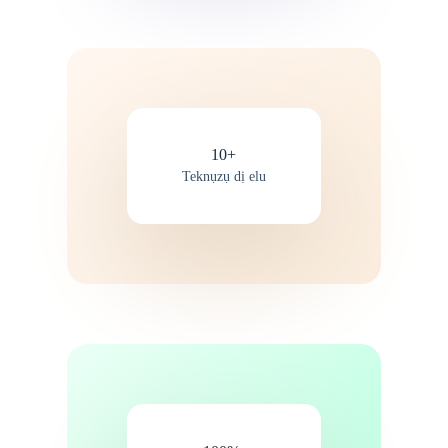
10+
Teknụzụ dị elu