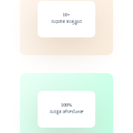
10+
ಸುಧಾರಿತ ತಂತ್ರಜ್ಞಾನ
100%
ಸುರಕ್ಷಿತ ಡೌನ್‌ಲೋಡ್