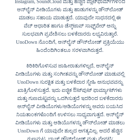
Instagram, SoundCloud ಮತ್ತು ಹೆಚ್ಚಿನ ಪ್ಲಾಟ್‌ಫಾರ್ಮ್‌ಗಳಿಂದ
ಆನ್‌ಲೈನ್ ವೀಡಿಯೊಗಳು ಮತ್ತು ಹಾಡುಗಳನ್ನು ಡೌನ್‌ಲೋಡ್
ಮಾಡಲು ಸಹಾಯ ಮಾಡುತ್ತದೆ. ಯಾವುದೇ ಸಾಧನದಲ್ಲಿ ಈ
ವೆಬ್ ಆಧಾರಿತ ಹಾಗೂ ಡೆಸ್ಕ್‌ಟಾಪ್ ಸಾಫ್ಟ್‌ವೇರ್ ಅನ್ನು
ಸುಲಭವಾಗಿ ಪ್ರವೇಶಿಸಲು ಬಳಕೆದಾರರು ಲಭ್ಯವಿರುತ್ತಾರೆ.
UnoDown ನೊಂದಿಗೆ, ಆನ್‌ಲೈನ್ ಡೌನ್‌ಲೋಡ್ ಪ್ರಕ್ರಿಯೆಯು
ಹಿಂದೆಂದಿಗಿಂತಲೂ ಸರಳವಾಗಿರುತ್ತದೆ.
ಕಿರಿಕಿರಿಗೊಳಿಸುವ ಜಾಹೀರಾತುಗಳಿಲ್ಲದೆ, ಆನ್‌ಲೈನ್
ವೀಡಿಯೊಗಳು ಮತ್ತು ಸಂಗೀತವನ್ನು ಡೌನ್‌ಲೋಡ್ ಮಾಡುವಲ್ಲಿ
UnoDown ಸುರಕ್ಷಿತ ಮತ್ತು ಬಳಕೆದಾರ ಸ್ನೇಹಿ ಅನುಭವವನ್ನು
ಖಾತ್ರಿಗೊಳಿಸುತ್ತದೆ. ಇದು ಐಚ್ಛಿಕ ಔಟ್‌ಪುಟ್ ಫಾರ್ಮ್ಯಾಟ್‌ಗಳು
ಮತ್ತು ಗುಣಮಟ್ಟವನ್ನು ಒದಗಿಸುತ್ತದೆ ಇದರಿಂದ ಬಳಕೆದಾರರು
ಆನ್‌ಲೈನ್ ವೀಡಿಯೊಗಳು/ಆಡಿಯೊಗಳನ್ನು ಅವರು ಬಯಸಿದ
ನಿಯತಾಂಕಗಳೊಂದಿಗೆ ಉಳಿಸಲು ಸಾಧ್ಯವಾಗುತ್ತದೆ. ಆನ್‌ಲೈನ್
ವೀಡಿಯೊಗಳು ಮತ್ತು ಆಡಿಯೊಗಳನ್ನು ಡೌನ್‌ಲೋಡ್ ಮಾಡಲು
UnoDown ಗೆ ಯಾವುದೇ ಶುಲ್ಕದ ಅಗತ್ಯವಿಲ್ಲ. ಆದರೆ ಹೆಚ್ಚಿನ
ಗುಣಮಟ್ಟ, ಬ್ಯಾಚ್ ಡೌನ್‌ಲೋಡ್ ಮತ್ತು ಪ್ಲೇಪಟ್ಟಿ/