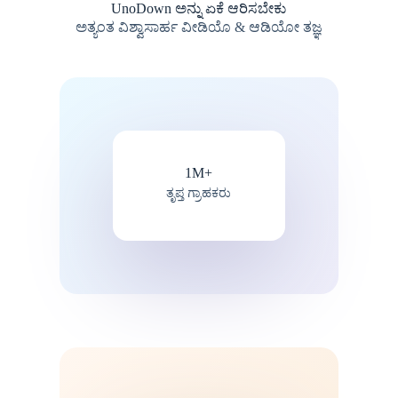
UnoDown ಅನ್ನು ಏಕೆ ಆರಿಸಬೇಕು
ಅತ್ಯಂತ ವಿಶ್ವಾಸಾರ್ಹ ವೀಡಿಯೊ & ಆಡಿಯೋ ತಜ್ಞ
1M+
ತೃಪ್ತ ಗ್ರಾಹಕರು