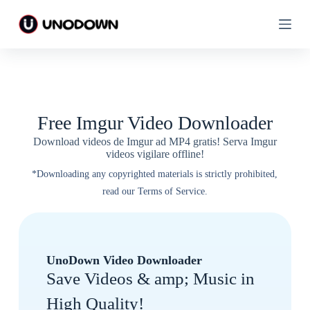
S
S
k
k
i
i
p
p
t
t
o
o
c
c
o
o
n
n
Free Imgur Video Downloader
t
t
e
e
Download videos de Imgur ad MP4 gratis! Serva Imgur
n
n
videos vigilare offline!
t
t
*Downloading any copyrighted materials is strictly prohibited,
read our Terms of Service.
UnoDown Video Downloader
Save Videos & amp; Music in
High Quality!