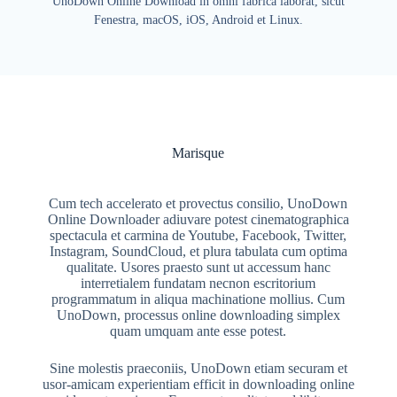
UnoDown Online Download in omni fabrica laborat, sicut
Fenestra, macOS, iOS, Android et Linux.
Marisque
Cum tech accelerato et provectus consilio, UnoDown
Online Downloader adiuvare potest cinematographica
spectacula et carmina de Youtube, Facebook, Twitter,
Instagram, SoundCloud, et plura tabulata cum optima
qualitate. Usores praesto sunt ut accessum hanc
interretialem fundatam necnon escritorium
programmatum in aliqua machinatione mollius. Cum
UnoDown, processus online downloading simplex
quam umquam ante esse potest.
Sine molestis praeconiis, UnoDown etiam securam et
usor-amicam experientiam efficit in downloading online