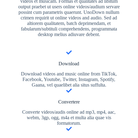
videos et musicam. Formas et qualitates ad libitum
output praebet ut users online videos/audium servare
possint cum parametris quaerunt. UnoDown nullum
crimen requirit ut online videos and audio. Sed ad
altiorem qualitatem, batch deprimendam, et
fabularum/subtituli comprehendens, programmata
desktop melius adiuvare debent.
Download
Download videos and music online from TikTok,
Facebook, Youtube, Twitter, Instagram, Spotify,
Gaana, vel quaelibet alia situs suffulta.
Convertere
Converte videos/audis online ad mp3, mp4, aac,
webm, 3gp, ogg, m4a et multa alia quae vis
formatorum.