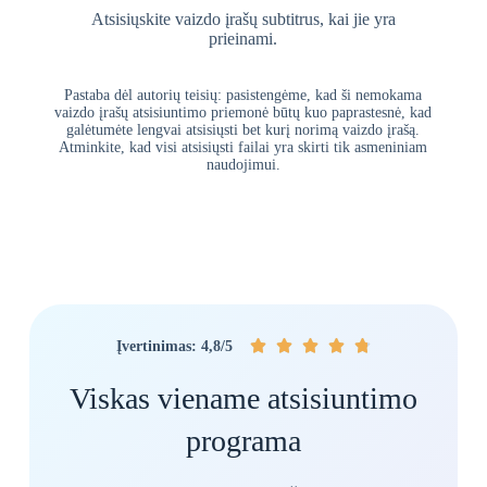
Atsisiųskite vaizdo įrašų subtitrus, kai jie yra
prieinami.
Pastaba dėl autorių teisių: pasistengėme, kad ši nemokama
vaizdo įrašų atsisiuntimo priemonė būtų kuo paprastesnė, kad
galėtumėte lengvai atsisiųsti bet kurį norimą vaizdo įrašą.
Atminkite, kad visi atsisiųsti failai yra skirti tik asmeniniam
naudojimui.





Įvertinimas: 4,8/5
Viskas viename atsisiuntimo
programa