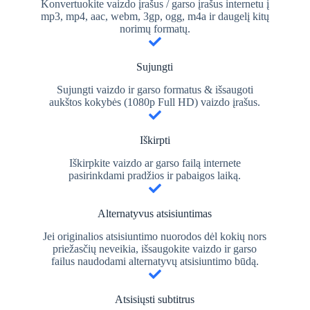
Konvertuokite vaizdo įrašus / garso įrašus internetu į
mp3, mp4, aac, webm, 3gp, ogg, m4a ir daugelį kitų
norimų formatų.
Sujungti
Sujungti vaizdo ir garso formatus & išsaugoti
aukštos kokybės (1080p Full HD) vaizdo įrašus.
Iškirpti
Iškirpkite vaizdo ar garso failą internete
pasirinkdami pradžios ir pabaigos laiką.
Alternatyvus atsisiuntimas
Jei originalios atsisiuntimo nuorodos dėl kokių nors
priežasčių neveikia, išsaugokite vaizdo ir garso
failus naudodami alternatyvų atsisiuntimo būdą.
Atsisiųsti subtitrus