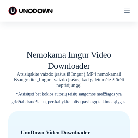
P
P
e
e
r
r
e
e
i
i
t
t
i
i
p
p
r
r
Nemokama Imgur Video
i
i
e
e
Downloader
t
t
u
u
Atsisiųskite vaizdo įrašus iš Imgur į MP4 nemokamai!
r
r
Išsaugokite „Imgur“ vaizdo įrašus, kad galėtumėte žiūrėti
i
i
neprisijungę!
n
n
i
i
*Atsisiųsti bet kokios autorių teisių saugomos medžiagos yra
o
o
griežtai draudžiama, perskaitykite mūsų paslaugų teikimo sąlygas.
UnoDown Video Downloader