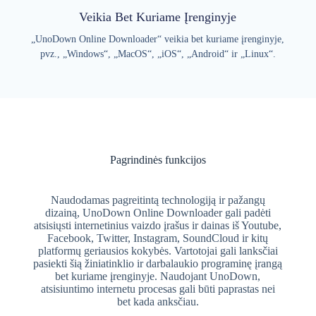
Veikia Bet Kuriame Įrenginyje
„UnoDown Online Downloader“ veikia bet kuriame įrenginyje,
pvz., „Windows“, „MacOS“, „iOS“, „Android“ ir „Linux“.
Pagrindinės funkcijos
Naudodamas pagreitintą technologiją ir pažangų
dizainą, UnoDown Online Downloader gali padėti
atsisiųsti internetinius vaizdo įrašus ir dainas iš Youtube,
Facebook, Twitter, Instagram, SoundCloud ir kitų
platformų geriausios kokybės. Vartotojai gali lanksčiai
pasiekti šią žiniatinklio ir darbalaukio programinę įrangą
bet kuriame įrenginyje. Naudojant UnoDown,
atsisiuntimo internetu procesas gali būti paprastas nei
bet kada anksčiau.