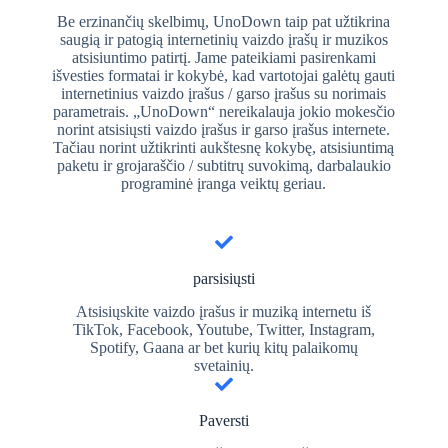
Be erzinančių skelbimų, UnoDown taip pat užtikrina
saugią ir patogią internetinių vaizdo įrašų ir muzikos
atsisiuntimo patirtį. Jame pateikiami pasirenkami
išvesties formatai ir kokybė, kad vartotojai galėtų gauti
internetinius vaizdo įrašus / garso įrašus su norimais
parametrais. „UnoDown“ nereikalauja jokio mokesčio
norint atsisiųsti vaizdo įrašus ir garso įrašus internete.
Tačiau norint užtikrinti aukštesnę kokybę, atsisiuntimą
paketu ir grojaraščio / subtitrų suvokimą, darbalaukio
programinė įranga veiktų geriau.
parsisiųsti
Atsisiųskite vaizdo įrašus ir muziką internetu iš
TikTok, Facebook, Youtube, Twitter, Instagram,
Spotify, Gaana ar bet kurių kitų palaikomų
svetainių.
Paversti