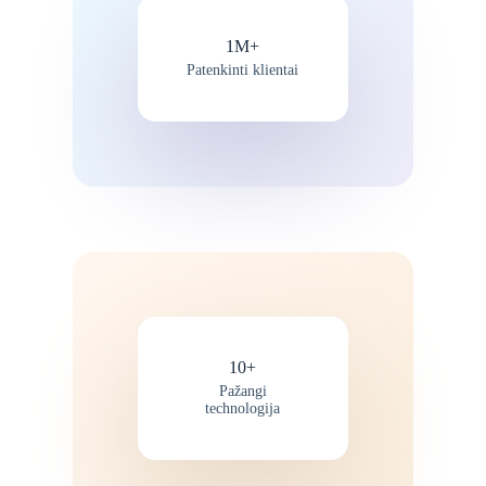
1M+
Patenkinti klientai
10+
Pažangi
technologija