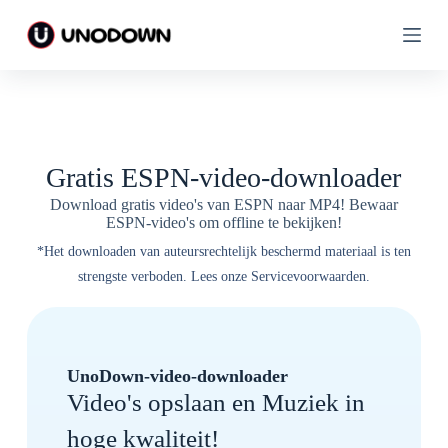
D
D
o
o
o
o
r
r
g
g
a
a
a
a
n
n
n
n
Gratis ESPN-video-downloader
a
a
a
a
Download gratis video's van ESPN naar MP4! Bewaar
r
r
ESPN-video's om offline te bekijken!
a
a
r
r
*Het downloaden van auteursrechtelijk beschermd materiaal is ten
t
t
strengste verboden. Lees onze Servicevoorwaarden.
i
i
k
k
e
e
l
l
UnoDown-video-downloader
Video's opslaan en Muziek in
hoge kwaliteit!