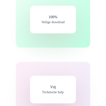
100%​
Veilige download
Vrij
Technische hulp