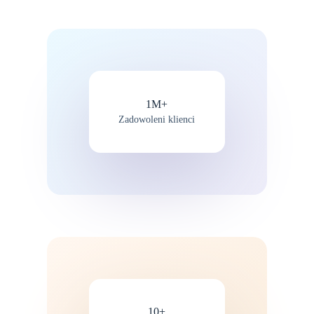
1M+
Zadowoleni klienci
10+