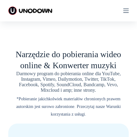
P
P
r
r
z
z
e
e
j
j
d
d
ź
ź
d
d
o
o
Narzędzie do pobierania wideo
t
t
r
r
online & Konwerter muzyki
e
e
ś
ś
Darmowy program do pobierania online dla YouTube,
c
c
Instagram, Vimeo, Dailymotion, Twitter, TikTok,
i
i
Facebook, Spotify, SoundCloud, Bandcamp, Vevo,
Mixcloud i amp; inne strony.
*Pobieranie jakichkolwiek materiałów chronionych prawem
autorskim jest surowo zabronione. Przeczytaj nasze Warunki
korzystania z usługi.