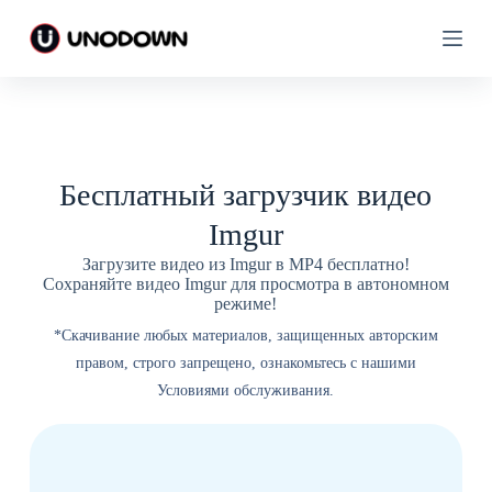
п
п
е
е
р
р
е
е
й
й
т
т
и
и
к
к
с
с
Бесплатный загрузчик видео
о
о
д
д
Imgur
е
е
р
р
Загрузите видео из Imgur в MP4 бесплатно!
ж
ж
Сохраняйте видео Imgur для просмотра в автономном
а
а
режиме!
н
н
и
и
*Скачивание любых материалов, защищенных авторским
ю
ю
правом, строго запрещено, ознакомьтесь с нашими
Условиями обслуживания.