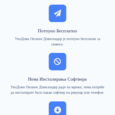
Потпуно Бесплатно
УноДовн Онлине Довнлоадер је потпуно бесплатан за
свакога.
Нема Инсталирања Софтвера
УноДовн Онлине Довнлоадер ради на мрежи, нема потребе
да инсталирате било какав софтвер на рачунар или телефон.