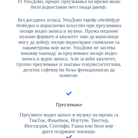
Уз УноДовн, процес преузимања на мрежи може
бити једноставан него икада раније.
Без досадних огласа, УноДовн такође обезбеђује
безбедно и корисничко искуство при преузимању
онлајн видео записа и музике. Пружа опционе
излазне формате и квалитет тако да корисници
могу да добију онлајн видео/аудио снимљене са
параметрима које желе. УноДовн не захтева
никакву накнаду за преузимање онлајн видео
записа и аудио записа. Али за већи квалитет,
групно преузимање и хватање плејлиста/титлова,
десктоп софтвер би боље функционисао да
помогне.
Преузимање
Преузмите видео записе и музику на мрежи са
ТикТок, Фацебоок, Иоутубе, Твиттер,
Инстаграм, Спотифи, Гаана или било које
друге подржане локације.