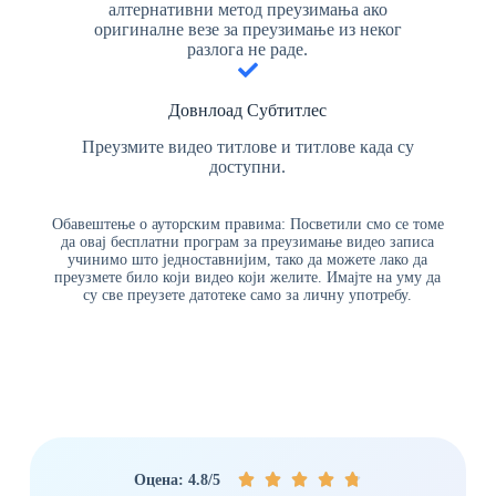
алтернативни метод преузимања ако
оригиналне везе за преузимање из неког
разлога не раде.
Довнлоад Субтитлес
Преузмите видео титлове и титлове када су
доступни.
Обавештење о ауторским правима: Посветили смо се томе
да овај бесплатни програм за преузимање видео записа
учинимо што једноставнијим, тако да можете лако да
преузмете било који видео који желите. Имајте на уму да
су све преузете датотеке само за личну употребу.





Оцена: 4.8/5