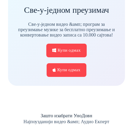
Све-у-једном преузимач
Све-у-једном видео &амп; програм за
преузимање музике за бесплатно преузимање и
конвертовање видео записа са 10.000 сајтова!
Купи одмах
Купи одмах
Зашто изабрати УноДовн
Најпоузданији видео &амп; Аудио Екперт