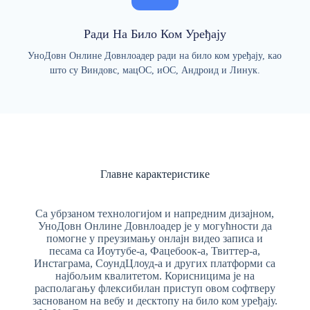
Ради На Било Ком Уређају
УноДовн Онлине Довнлоадер ради на било ком уређају, као
што су Виндовс, мацОС, иОС, Андроид и Линук.
Главне карактеристике
Са убрзаном технологијом и напредним дизајном,
УноДовн Онлине Довнлоадер је у могућности да
помогне у преузимању онлајн видео записа и
песама са Иоутубе-а, Фацебоок-а, Твиттер-а,
Инстаграма, СоундЦлоуд-а и других платформи са
најбољим квалитетом. Корисницима је на
располагању флексибилан приступ овом софтверу
заснованом на вебу и десктопу на било ком уређају.