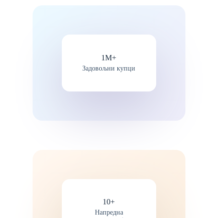
1М+
Задовољни купци
10+
Напредна