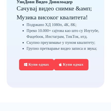
УноДовн Видео Довнлоадер
Сачувај видео снимке &амп;
Музика високог квалитета!
Подржано ХД 1080п, 4К, 8К;
Преко 10.000+ сајтова као што су Иоутубе,
Фацебоок, Инстаграм, ТикТок, итд.
Скупно преузимање у пуном квалитету;
Групно претварање видео записа и звука;
Купи одмах
Купи одмах