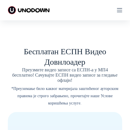
П
П
р
р
е
е
ђ
ђ
и
и
н
н
а
а
с
с
а
а
Бесплатан ЕСПН Видео
д
д
р
р
Довнлоадер
ж
ж
а
а
Преузмите видео записе са ЕСПН-а у МП4
ј
ј
бесплатно! Сачувајте ЕСПН видео записе за гледање
офлајн!
*Преузимање било каквог материјала заштићеног ауторским
правима је строго забрањено, прочитајте наше Услове
коришћења услуге.