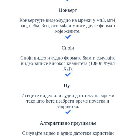
Цонверт
Конвертујте видео/аудио на мрежи у мп3, мп4,
аац, вебм, 3гп, огг, м4а и многе друге формате
које желите.
Споји
Споји видео и аудио формате &амп; сачувајте
видео записе високог квалитета (1080п Фулл
ХД).
Цут
Исеците видео или аудио датотеку на мрежи
тако што ћете изабрати време почетка и
завршетка.
Алтернативно преузимање
Сачувајте видео и аудио датотеке користећи