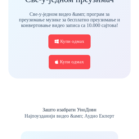
Све-у-једном видео &амп; програм за
преузимање музике за бесплатно преузимање и
конвертовање видео записа са 10.000 сајтова!
Купи одмах
Купи одмах
Зашто изабрати УноДовн
Најпоузданији видео &амп; Аудио Екперт