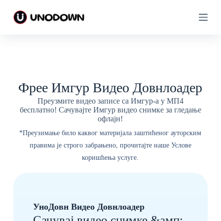
П
П
р
р
е
е
ђ
ђ
и
и
н
н
а
а
с
с
а
а
Фрее Имгур Видео Довнлоадер
д
д
р
р
Преузмите видео записе са Имгур-а у МП4
ж
ж
бесплатно! Сачувајте Имгур видео снимке за гледање
а
а
офлајн!
ј
ј
*Преузимање било каквог материјала заштићеног ауторским
правима је строго забрањено, прочитајте наше Услове
коришћења услуге.
УноДовн Видео Довнлоадер
Сачувај видео снимке &амп;