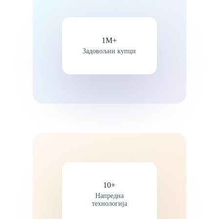
1М+
Задовољни купци
10+
Напредна
технологија