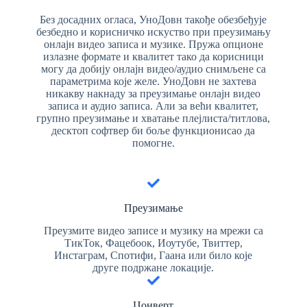
Без досадних огласа, УноДовн такође обезбеђује
безбедно и корисничко искуство при преузимању
онлајн видео записа и музике. Пружа опционе
излазне формате и квалитет тако да корисници
могу да добију онлајн видео/аудио снимљене са
параметрима које желе. УноДовн не захтева
никакву накнаду за преузимање онлајн видео
записа и аудио записа. Али за већи квалитет,
групно преузимање и хватање плејлиста/титлова,
десктоп софтвер би боље функционисао да
помогне.
Преузимање
Преузмите видео записе и музику на мрежи са
ТикТок, Фацебоок, Иоутубе, Твиттер,
Инстаграм, Спотифи, Гаана или било које
друге подржане локације.
Цонверт