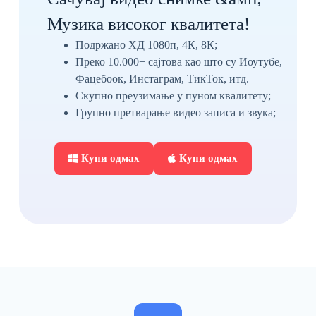
Музика високог квалитета!
Подржано ХД 1080п, 4К, 8К;
Преко 10.000+ сајтова као што су Иоутубе,
Фацебоок, Инстаграм, ТикТок, итд.
Скупно преузимање у пуном квалитету;
Групно претварање видео записа и звука;
Купи одмах
Купи одмах