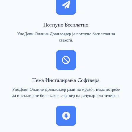
Потпуно Бесплатно
УноДовн Онлине Довнлоадер је потпуно бесплатан за
свакога.
Нема Инсталирања Софтвера
УноДовн Онлине Довнлоадер ради на мрежи, нема потребе
да инсталирате било какав софтвер на рачунар или телефон.