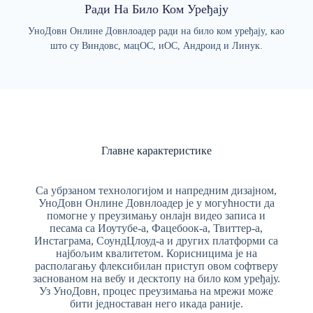
Ради На Било Ком Уређају
УноДовн Онлине Довнлоадер ради на било ком уређају, као
што су Виндовс, мацОС, иОС, Андроид и Линук.
Главне карактеристике
Са убрзаном технологијом и напредним дизајном,
УноДовн Онлине Довнлоадер је у могућности да
помогне у преузимању онлајн видео записа и
песама са Иоутубе-а, Фацебоок-а, Твиттер-а,
Инстаграма, СоундЦлоуд-а и других платформи са
најбољим квалитетом. Корисницима је на
располагању флексибилан приступ овом софтверу
заснованом на вебу и десктопу на било ком уређају.
Уз УноДовн, процес преузимања на мрежи може
бити једноставан него икада раније.