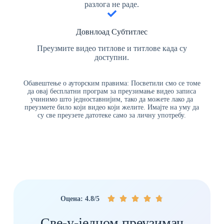
разлога не раде.
Довнлоад Субтитлес
Преузмите видео титлове и титлове када су
доступни.
Обавештење о ауторским правима: Посветили смо се томе
да овај бесплатни програм за преузимање видео записа
учинимо што једноставнијим, тако да можете лако да
преузмете било који видео који желите. Имајте на уму да
су све преузете датотеке само за личну употребу.





Оцена: 4.8/5
Све-у-једном преузимач