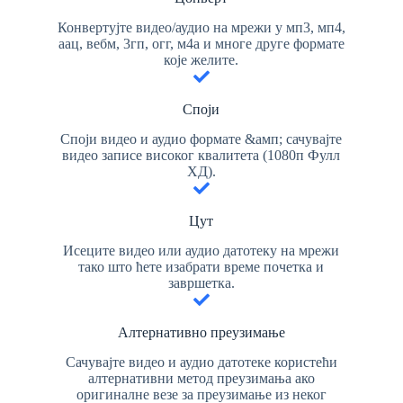
Конвертујте видео/аудио на мрежи у мп3, мп4,
аац, вебм, 3гп, огг, м4а и многе друге формате
које желите.
Споји
Споји видео и аудио формате &амп; сачувајте
видео записе високог квалитета (1080п Фулл
ХД).
Цут
Исеците видео или аудио датотеку на мрежи
тако што ћете изабрати време почетка и
завршетка.
Алтернативно преузимање
Сачувајте видео и аудио датотеке користећи
алтернативни метод преузимања ако
оригиналне везе за преузимање из неког