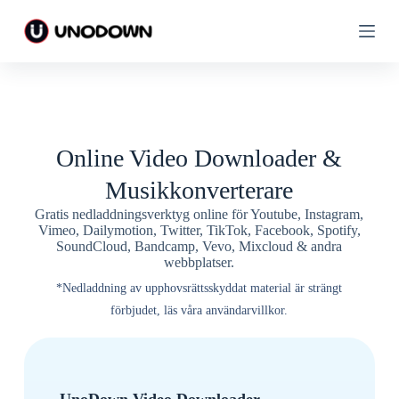
H
H
o
o
p
p
p
p
a
a
t
t
i
i
l
l
l
l
Online Video Downloader &
i
i
n
n
Musikkonverterare
n
n
e
e
Gratis nedladdningsverktyg online för Youtube, Instagram,
h
h
Vimeo, Dailymotion, Twitter, TikTok, Facebook, Spotify,
å
å
SoundCloud, Bandcamp, Vevo, Mixcloud & andra
l
l
webbplatser.
l
l
e
e
*Nedladdning av upphovsrättsskyddat material är strängt
t
t
förbjudet, läs våra användarvillkor.
UnoDown Video Downloader