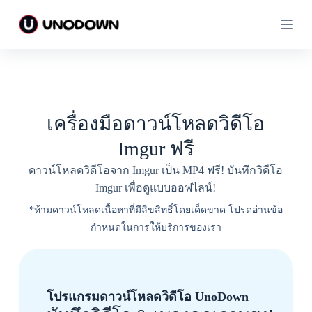
ข้
ข้
า
า
ม
ม
ไ
ไ
ป
ป
ที่
ที่
เครื่องมือดาวน์โหลดวิดีโอ
เ
เ
นื้
นื้
Imgur ฟรี
อ
อ
ดาวน์โหลดวิดีโอจาก Imgur เป็น MP4 ฟรี! บันทึกวิดีโอ
ห
ห
Imgur เพื่อดูแบบออฟไลน์!
า
า
*ห้ามดาวน์โหลดเนื้อหาที่มีลิขสิทธิ์โดยเด็ดขาด โปรดอ่านข้อ
กำหนดในการให้บริการของเรา
โปรแกรมดาวน์โหลดวิดีโอ UnoDown