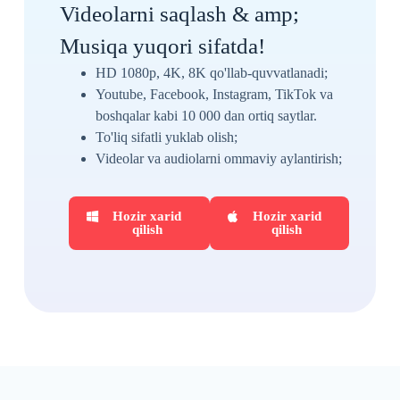
Videolarni saqlash & amp;
Musiqa yuqori sifatda!
HD 1080p, 4K, 8K qo'llab-quvvatlanadi;
Youtube, Facebook, Instagram, TikTok va
boshqalar kabi 10 000 dan ortiq saytlar.
To'liq sifatli yuklab olish;
Videolar va audiolarni ommaviy aylantirish;
Hozir xarid
Hozir xarid
qilish
qilish