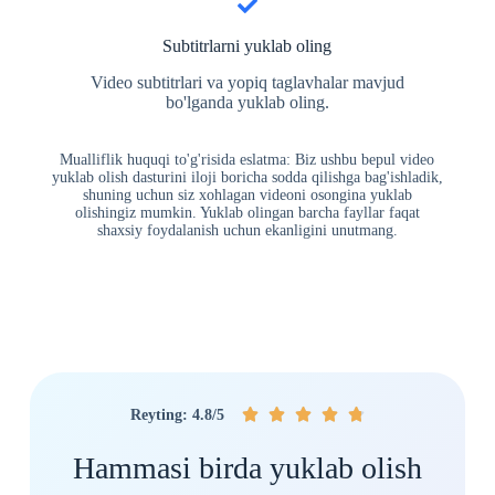
Subtitrlarni yuklab oling
Video subtitrlari va yopiq taglavhalar mavjud
bo'lganda yuklab oling.
Mualliflik huquqi to'g'risida eslatma: Biz ushbu bepul video
yuklab olish dasturini iloji boricha sodda qilishga bag'ishladik,
shuning uchun siz xohlagan videoni osongina yuklab
olishingiz mumkin. Yuklab olingan barcha fayllar faqat
shaxsiy foydalanish uchun ekanligini unutmang.





Reyting: 4.8/5
Hammasi birda yuklab olish