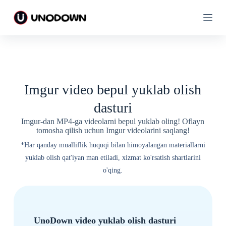
T
T
a
a
r
r
k
k
i
i
b
b
g
g
a
a
o
o
Imgur video bepul yuklab olish
ʻ
ʻ
t
t
dasturi
i
i
s
s
Imgur-dan MP4-ga videolarni bepul yuklab oling! Oflayn
h
h
tomosha qilish uchun Imgur videolarini saqlang!
*Har qanday mualliflik huquqi bilan himoyalangan materiallarni
yuklab olish qat'iyan man etiladi, xizmat ko'rsatish shartlarini
o'qing.
UnoDown video yuklab olish dasturi