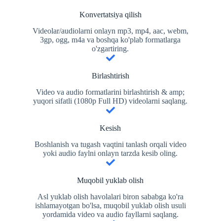
Konvertatsiya qilish
Videolar/audiolarni onlayn mp3, mp4, aac, webm,
3gp, ogg, m4a va boshqa ko'plab formatlarga
o'zgartiring.
Birlashtirish
Video va audio formatlarini birlashtirish & amp;
yuqori sifatli (1080p Full HD) videolarni saqlang.
Kesish
Boshlanish va tugash vaqtini tanlash orqali video
yoki audio faylni onlayn tarzda kesib oling.
Muqobil yuklab olish
Asl yuklab olish havolalari biron sababga ko'ra
ishlamayotgan bo'lsa, muqobil yuklab olish usuli
yordamida video va audio fayllarni saqlang.