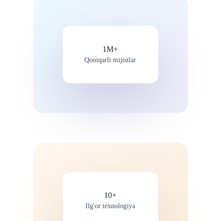
1M+
Qoniqarli mijozlar
10+
Ilg'or texnologiya