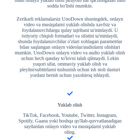
bilan onlayn yuklab olish jarayoni har qachongidan ham
sodda bo'lishi mumkin.
Zerikarli reklamalarsiz UnoDown shuningdek, onlayn
video va musiqalarni yuklab olishda xavfsiz va
foydalanuvchilarga qulay tajribani ta'minlaydi. U
ixtiyoriy chiqish formatlari va sifatini ta'minlaydi,
shunda foydalanuvchilar o'zlari xohlagan parametrlar
bilan saqlangan onlayn videolar/audiolarni olishlari
mumkin. UnoDown onlayn video va audio yuklab olish
uchun hech qanday to'lovni talab qilmaydi. Lekin
yuqori sifat, ommaviy yuklab olish va
pleylist/subtitrlarni tushunish uchun ish stoli dasturi
yordam berish uchun yaxshiroq ishlaydi.
Yuklab olish
TikTok, Facebook, Youtube, Twitter, Instagram,
Spotify, Gaana yoki boshqa qo'llab-quvvatlanadigan
saytlardan onlayn video va musiqalarni yuklab
oling.