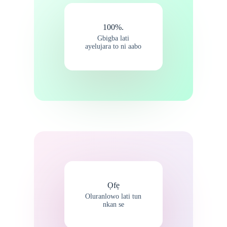
100%.
Gbigba lati
ayelujara to ni aabo
Ọfẹ
Oluranlowo lati tun
nkan se