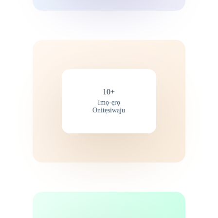
10+
Imọ-ẹrọ
Onitẹsiwaju