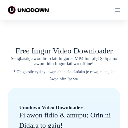
R
R
e
e
k
k
ọ
ọ
j
j
a
a
s
s
i
i
a
a
Free Imgur Video Downloader
k
k
o
o
Ṣe igbasilẹ awọn fidio lati Imgur si MP4 fun ọfẹ! Ṣafipamọ
o
o
awọn fidio Imgur lati wo offline!
n
n
u
u
* Gbigbasilẹ eyikeyi awọn ohun elo aladakọ jẹ eewọ muna, ka
Awọn ofin Iṣẹ wa.
Unodown Video Downloader
Fi awọn fidio & amupu; Orin ni
Didara to gaju!