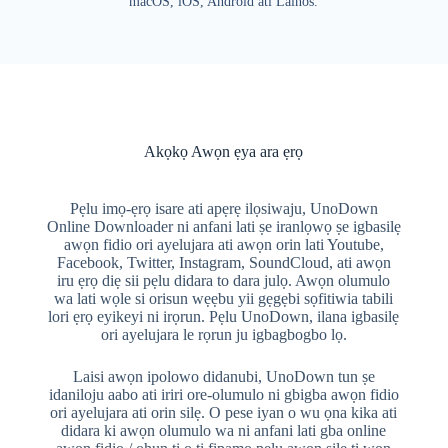
macOS, iOS, Android ati Lainos.
Akọkọ Awọn ẹya ara ẹrọ
Pẹlu imọ-ẹrọ isare ati apẹrẹ ilọsiwaju, UnoDown
Online Downloader ni anfani lati ṣe iranlọwọ ṣe igbasilẹ
awọn fidio ori ayelujara ati awọn orin lati Youtube,
Facebook, Twitter, Instagram, SoundCloud, ati awọn
iru ẹrọ diẹ sii pẹlu didara to dara julọ. Awọn olumulo
wa lati wọle si orisun wẹẹbu yii gẹgẹbi sọfitiwia tabili
lori ẹrọ eyikeyi ni irọrun. Pẹlu UnoDown, ilana igbasilẹ
ori ayelujara le rọrun ju igbagbogbo lọ.
Laisi awọn ipolowo didanubi, UnoDown tun ṣe
idaniloju aabo ati iriri ore-olumulo ni gbigba awọn fidio
ori ayelujara ati orin silẹ. O pese iyan o wu ọna kika ati
didara ki awọn olumulo wa ni anfani lati gba online