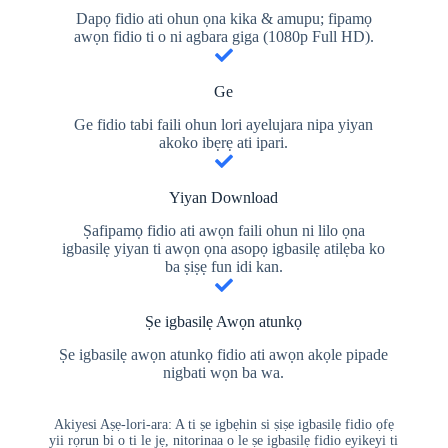
Dapọ fidio ati ohun ọna kika & amupu; fipamọ
awọn fidio ti o ni agbara giga (1080p Full HD).
Ge
Ge fidio tabi faili ohun lori ayelujara nipa yiyan
akoko ibẹrẹ ati ipari.
Yiyan Download
Ṣafipamọ fidio ati awọn faili ohun ni lilo ọna
igbasilẹ yiyan ti awọn ọna asopọ igbasilẹ atilẹba ko
ba ṣiṣẹ fun idi kan.
Ṣe igbasilẹ Awọn atunkọ
Ṣe igbasilẹ awọn atunkọ fidio ati awọn akọle pipade
nigbati wọn ba wa.
Akiyesi Aṣẹ-lori-ara: A ti ṣe igbẹhin si ṣiṣe igbasilẹ fidio ọfẹ
yii rọrun bi o ti le jẹ, nitorinaa o le ṣe igbasilẹ fidio eyikeyi ti