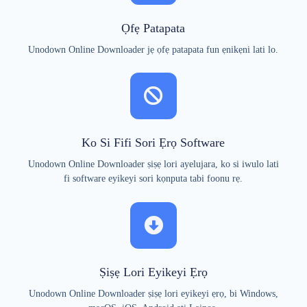
Ọfẹ Patapata
Unodown Online Downloader jẹ ọfẹ patapata fun ẹnikẹni lati lo.
Ko Si Fifi Sori Ẹrọ Software
Unodown Online Downloader ṣiṣẹ lori ayelujara, ko si iwulo lati
fi software eyikeyi sori kọnputa tabi foonu rẹ.
Ṣiṣẹ Lori Eyikeyi Ẹrọ
Unodown Online Downloader ṣiṣẹ lori eyikeyi ẹrọ, bi Windows,