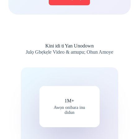
Kini idi ti Yan Unodown
Julọ Gbẹkẹle Video & amupu; Ohun Amoye
1M+
Awọn onibara inu
didun