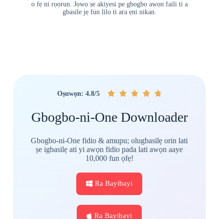
o fẹ ni rọọrun. Jọwọ ṣe akiyesi pe gbogbo awọn faili ti a
gbasile jẹ fun lilo ti ara ẹni nikan.





Oṣuwọn: 4.8/5
Gbogbo-ni-One Downloader
Gbogbo-ni-One fidio & amupu; olugbasilẹ orin lati
ṣe igbasilẹ ati yi awọn fidio pada lati awọn aaye
10,000 fun ọfẹ!
Ra Bayibayi
Ra Bayibayi