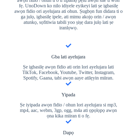
awọn fidio / ohun ti o ti fipamọ pẹlu awọn sile ti won
fẹ. UnoDown ko nilo idiyele eyikeyi lati ṣe igbasilẹ
awọn fidio ori ayelujara ati ohun. Ṣugbọn fun didara ti o
ga julọ, igbasilẹ ipele, ati mimu akojọ orin / awọn
atunkọ, sọfitiwia tabili yoo ṣiṣẹ dara julọ lati ṣe
iranlọwọ.
Gba lati ayelujara
Ṣe igbasilẹ awọn fidio ati orin lori ayelujara lati
TikTok, Facebook, Youtube, Twitter, Instagram,
Spotify, Gaana, tabi awọn aaye atilẹyin miiran.
Yipada
Ṣe iyipada awọn fidio / ohun lori ayelujara si mp3,
mp4, aac, webm, 3gp, ogg, m4a ati ọpọlọpọ awọn
ọna kika miiran ti o fẹ.
Dapọ