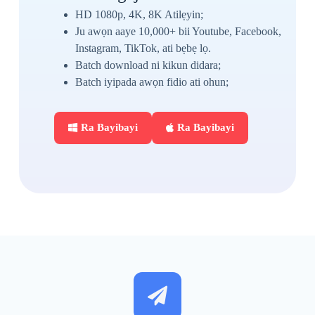
HD 1080p, 4K, 8K Atilẹyin;
Ju awọn aaye 10,000+ bii Youtube, Facebook,
Instagram, TikTok, ati bẹbẹ lọ.
Batch download ni kikun didara;
Batch iyipada awọn fidio ati ohun;
Ra Bayibayi
Ra Bayibayi