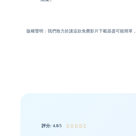
版權聲明：我們致力於讓這款免費影片下載器盡可能簡單，
評分: 4.8/5




