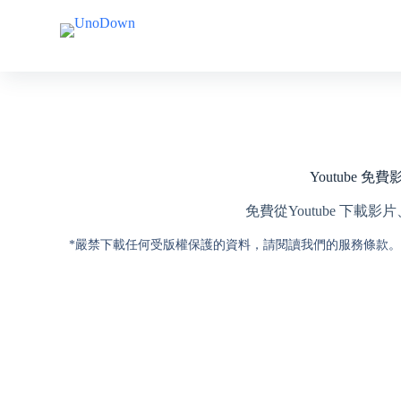
跳
跳
至
至
主
主
要
要
內
內
容
容
Youtube 免
免費從Youtube 下載
*嚴禁下載任何受版權保護的資料，請閱讀我們的服務條款