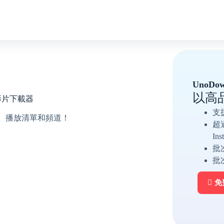
UnoD
以高
費影片下載器
支
影片、播放清單和頻道！
超過
In
。
批
批
免