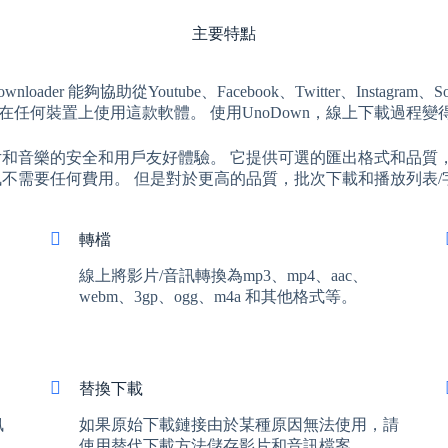
主要特點
loader 能夠協助從Youtube、Facebook、Twitter、Insta
在任何裝置上使用這款軟體。 使用UnoDown，線上下載過程
上影片和音樂的安全和用戶友好體驗。 它提供可選的匯出格式和品
和音訊不需要任何費用。 但是對於更高的品質，批次下載和播放列
轉檔
線上將影片/音訊轉換為mp3、mp4、aac、
webm、3gp、ogg、m4a 和其他格式等。
替換下載
訊
如果原始下載鏈接由於某種原因無法使用，請
使用替代下載方法儲存影片和音訊檔案。