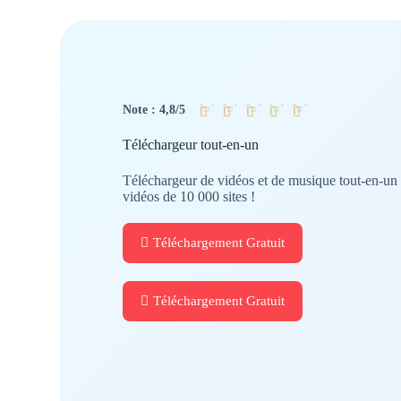
î¤´
î¤´
î¤´
î¤´
î¤´
Note : 4,8/5
Téléchargeur tout-en-un
Téléchargeur de vidéos et de musique tout-en-un p
vidéos de 10 000 sites !
Téléchargement Gratuit
Téléchargement Gratuit