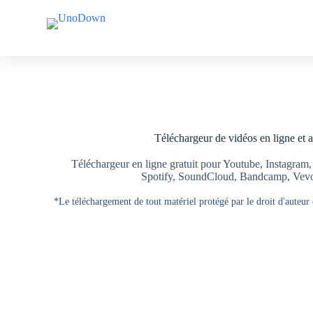
A
A
l
l
l
l
e
e
r
r
a
a
u
u
c
c
o
o
n
n
Téléchargeur de vidéos en ligne et
t
t
e
e
n
n
Téléchargeur en ligne gratuit pour Youtube, Instagram
u
u
Spotify, SoundCloud, Bandcamp, Vevo, 
*Le téléchargement de tout matériel protégé par le droit d'auteur es