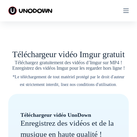
A
A
l
l
l
l
e
e
r
r
a
a
u
u
c
c
o
o
Téléchargeur vidéo Imgur gratuit
n
n
t
t
Téléchargez gratuitement des vidéos d’Imgur sur MP4 !
e
e
Enregistrez des vidéos Imgur pour les regarder hors ligne !
n
n
u
u
*Le téléchargement de tout matériel protégé par le droit d'auteur
est strictement interdit, lisez nos conditions d'utilisation.
Téléchargeur vidéo UnoDown
Enregistrez des vidéos et de la
musique en haute qualité !