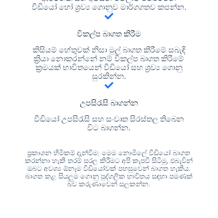
වීඩියෝ හෝ ශ්‍රව්‍ය ගොනුව මාර්ගගතව කපන්න.
විකල්ප බාගත කිරීම
කිසියම් හේතුවක් නිසා මුල් බාගත කිරීමේ සබැඳි
ක්‍රියා නොකරන්නේ නම් විකල්ප බාගත කිරීමේ
ක්‍රමයක් භාවිතයෙන් වීඩියෝ සහ ශ්‍රව්‍ය ගොනු
සුරකින්න.
උපසිරැසි බාගන්න
වීඩියෝ උපසිරැසි සහ සංවෘත සිරස්තල තිබෙන
විට බාගන්න.
ප්‍රකාශන හිමිකම් දැන්වීම: මෙම නොමිලේ වීඩියෝ බාගත
කරන්නා හැකි තරම් සරල කිරීමට අපි කැපවී සිටිමු, එබැවින්
ඔබට අවශ්‍ය ඕනෑම වීඩියෝවක් පහසුවෙන් බාගත හැකිය.
බාගත කළ සියලුම ගොනු පුද්ගලික භාවිතය සඳහා පමණක්
බව කරුණාවෙන් සලකන්න.