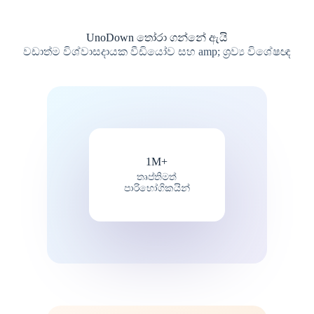
UnoDown තෝරා ගන්නේ ඇයි
වඩාත්ම විශ්වාසදායක වීඩියෝව සහ amp; ශ්‍රව්‍ය විශේෂඥ
1M+
තෘප්තිමත්
පාරිභෝගිකයින්