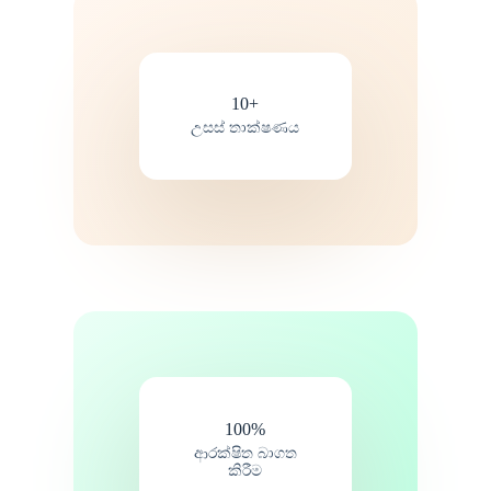
10+
උසස් තාක්ෂණය
100%
ආරක්ෂිත බාගත
කිරීම