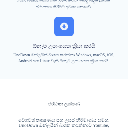
ඔබේ පරිගණකයේ හෝ දුරකථනයේ කිසිදු මෘදුකාංගයක්
ස්ථාපනය කිරීමට අවශ්‍ය නොවේ.
ඕනෑම උපාංගයක ක්‍රියා කරයි
UnoDown ඔන්ලයින් බාගත කරන්නා Windows, macOS, iOS,
Android සහ Linux වැනි ඕනෑම උපාංගයක ක්‍රියා කරයි.
ප්රධාන ලක්ෂණ
වේගවත් තාක්‍ෂණය සහ උසස් නිර්මාණය සමඟ,
UnoDown ඔන්ලයින් බාගත කරන්නාට Youtube,