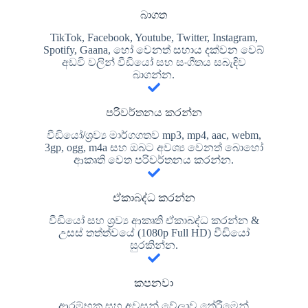
බාගත
TikTok, Facebook, Youtube, Twitter, Instagram,
Spotify, Gaana, හෝ වෙනත් සහාය දක්වන වෙබ්
අඩවි වලින් වීඩියෝ සහ සංගීතය සබැඳිව
බාගන්න.
පරිවර්තනය කරන්න
වීඩියෝ/ශ්‍රව්‍ය මාර්ගගතව mp3, mp4, aac, webm,
3gp, ogg, m4a සහ ඔබට අවශ්‍ය වෙනත් බොහෝ
ආකෘති වෙත පරිවර්තනය කරන්න.
ඒකාබද්ධ කරන්න
වීඩියෝ සහ ශ්‍රව්‍ය ආකෘති ඒකාබද්ධ කරන්න &
උසස් තත්ත්වයේ (1080p Full HD) වීඩියෝ
සුරකින්න.
කපනවා
ආරම්භක සහ අවසන් වේලාව තේරීමෙන්