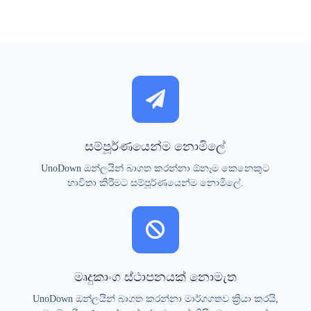
සම්පූර්ණයෙන්ම නොමිලේ
UnoDown ඔන්ලයින් බාගත කරන්නා ඕනෑම කෙනෙකුට
භාවිතා කිරීමට සම්පූර්ණයෙන්ම නොමිලේ.
මෘදුකාංග ස්ථාපනයක් නොමැත
UnoDown ඔන්ලයින් බාගත කරන්නා මාර්ගගතව ක්‍රියා කරයි,