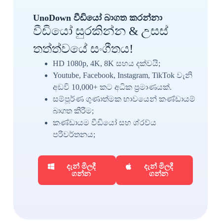
UnoDown වීඩියෝ බාගත කරන්නා
වීඩියෝ සුරකින්න & උසස්
තත්ත්වයේ සංගීතය!
HD 1080p, 4K, 8K සහය දක්වයි;
Youtube, Facebook, Instagram, TikTok වැනි
අඩවි 10,000+ කට අධික ප්‍රමාණයක්.
සම්පූර්ණ ගුණාත්මක භාවයෙන් කණ්ඩායම්
බාගත කිරීම;
කණ්ඩායම වීඩියෝ සහ ශ්රව්ය
පරිවර්තනය;
දැන් මිලදී
දැන් මිලදී
ගන්න
ගන්න