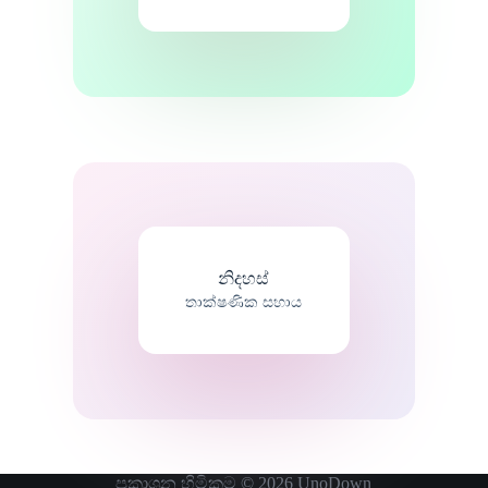
නිදහස්
තාක්ෂණික සහාය
ප්‍රකාශන හිමිකම © 2026
UnoDown