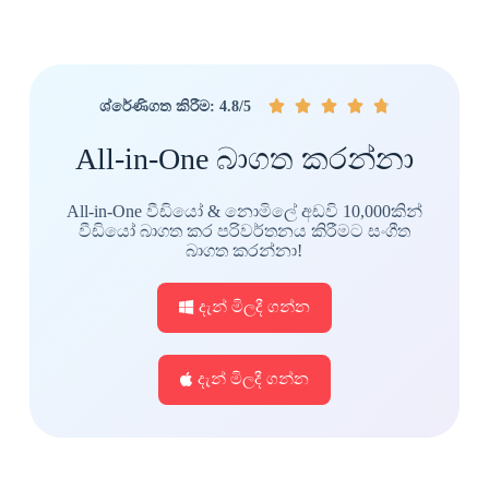





ශ්රේණිගත කිරීම: 4.8/5
All-in-One බාගත කරන්නා
All-in-One වීඩියෝ & නොමිලේ අඩවි 10,000කින්
වීඩියෝ බාගත කර පරිවර්තනය කිරීමට සංගීත
බාගත කරන්නා!
දැන් මිලදී ගන්න
දැන් මිලදී ගන්න