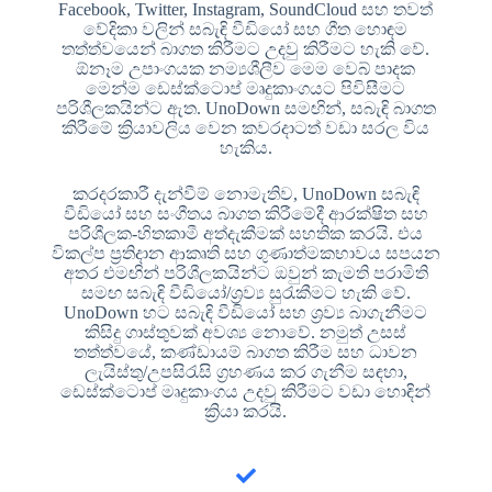
Facebook, Twitter, Instagram, SoundCloud සහ තවත්
වේදිකා වලින් සබැඳි වීඩියෝ සහ ගීත හොඳම
තත්ත්වයෙන් බාගත කිරීමට උදවු කිරීමට හැකි වේ.
ඕනෑම උපාංගයක නම්‍යශීලීව මෙම වෙබ් පාදක
මෙන්ම ඩෙස්ක්ටොප් මෘදුකාංගයට පිවිසීමට
පරිශීලකයින්ට ඇත. UnoDown සමඟින්, සබැඳි බාගත
කිරීමේ ක්‍රියාවලිය වෙන කවරදාටත් වඩා සරල විය
හැකිය.
කරදරකාරී දැන්වීම් නොමැතිව, UnoDown සබැඳි
වීඩියෝ සහ සංගීතය බාගත කිරීමේදී ආරක්ෂිත සහ
පරිශීලක-හිතකාමී අත්දැකීමක් සහතික කරයි. එය
විකල්ප ප්‍රතිදාන ආකෘති සහ ගුණාත්මකභාවය සපයන
අතර එමඟින් පරිශීලකයින්ට ඔවුන් කැමති පරාමිති
සමඟ සබැඳි වීඩියෝ/ශ්‍රව්‍ය සුරැකීමට හැකි වේ.
UnoDown හට සබැඳි වීඩියෝ සහ ශ්‍රව්‍ය බාගැනීමට
කිසිදු ගාස්තුවක් අවශ්‍ය නොවේ. නමුත් උසස්
තත්ත්වයේ, කණ්ඩායම් බාගත කිරීම සහ ධාවන
ලැයිස්තු/උපසිරැසි ග්‍රහණය කර ගැනීම සඳහා,
ඩෙස්ක්ටොප් මෘදුකාංගය උදවු කිරීමට වඩා හොඳින්
ක්‍රියා කරයි.