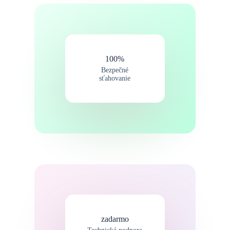
100%
Bezpečné
sťahovanie
zadarmo