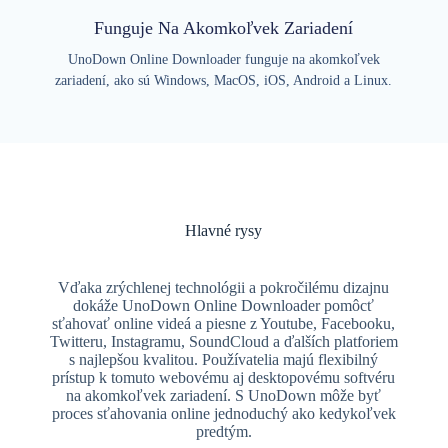
Funguje Na Akomkoľvek Zariadení
UnoDown Online Downloader funguje na akomkoľvek
zariadení, ako sú Windows, MacOS, iOS, Android a Linux.
Hlavné rysy
Vďaka zrýchlenej technológii a pokročilému dizajnu
dokáže UnoDown Online Downloader pomôcť
sťahovať online videá a piesne z Youtube, Facebooku,
Twitteru, Instagramu, SoundCloud a ďalších platforiem
s najlepšou kvalitou. Používatelia majú flexibilný
prístup k tomuto webovému aj desktopovému softvéru
na akomkoľvek zariadení. S UnoDown môže byť
proces sťahovania online jednoduchý ako kedykoľvek
predtým.