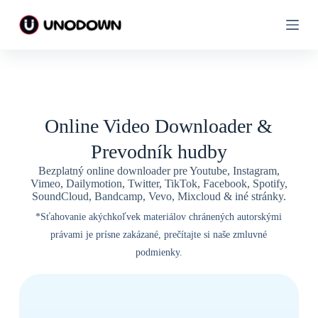
P
P
r
r
e
e
s
s
k
k
o
o
č
č
i
i
ť
ť
Online Video Downloader &
n
n
a
a
Prevodník hudby
o
o
b
b
Bezplatný online downloader pre Youtube, Instagram,
s
s
Vimeo, Dailymotion, Twitter, TikTok, Facebook, Spotify,
a
a
SoundCloud, Bandcamp, Vevo, Mixcloud & iné stránky.
h
h
*Sťahovanie akýchkoľvek materiálov chránených autorskými
právami je prísne zakázané, prečítajte si naše zmluvné
podmienky.