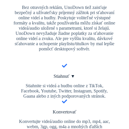
Bez otravných reklám, UnoDown tiež zaisťuje
bezpečný a užívateľsky príjemný zážitok pri sťahovaní
online videí a hudby. Poskytuje voliteľné výstupné
formáty a kvalitu, takže používatelia môžu získať online
videá/audio uložené s parametrami, ktoré si želajú.
UnoDown nevyžaduje žiadne poplatky za sťahovanie
online videí a zvuku. Ale pre vyššiu kvalitu, dávkové
sťahovanie a uchopenie playlistu/titulkov by mal lepšie
pomôcť desktopový softvér.
Stiahnuť ▼
Stiahnite si videá a hudbu online z TikTok,
Facebook, Youtube, Twitter, Instagram, Spotify,
Gaana alebo z iných podporovaných stránok.
Konvertovať
Konvertujte videá/audio online do mp3, mp4, aac,
webm, 3gp, ogg, m4a a mnohých ďalších