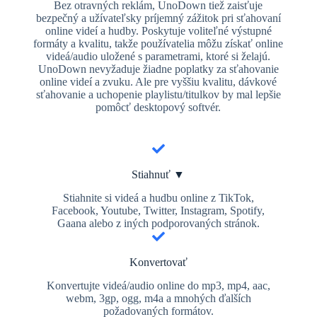
Bez otravných reklám, UnoDown tiež zaisťuje
bezpečný a užívateľsky príjemný zážitok pri sťahovaní
online videí a hudby. Poskytuje voliteľné výstupné
formáty a kvalitu, takže používatelia môžu získať online
videá/audio uložené s parametrami, ktoré si želajú.
UnoDown nevyžaduje žiadne poplatky za sťahovanie
online videí a zvuku. Ale pre vyššiu kvalitu, dávkové
sťahovanie a uchopenie playlistu/titulkov by mal lepšie
pomôcť desktopový softvér.
Stiahnuť ▼
Stiahnite si videá a hudbu online z TikTok,
Facebook, Youtube, Twitter, Instagram, Spotify,
Gaana alebo z iných podporovaných stránok.
Konvertovať
Konvertujte videá/audio online do mp3, mp4, aac,
webm, 3gp, ogg, m4a a mnohých ďalších
požadovaných formátov.