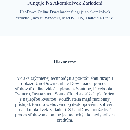
Funguje Na Akomkoľvek Zariadení
UnoDown Online Downloader funguje na akomkoľvek
zariadení, ako sú Windows, MacOS, iOS, Android a Linux.
Hlavné rysy
Vďaka zrýchlenej technológii a pokročilému dizajnu
dokáže UnoDown Online Downloader pomôcť
sťahovať online videá a piesne z Youtube, Facebooku,
Twitteru, Instagramu, SoundCloud a ďalších platforiem
s najlepšou kvalitou. Používatelia majú flexibilný
prístup k tomuto webovému aj desktopovému softvéru
na akomkoľvek zariadení. S UnoDown môže byť
proces sťahovania online jednoduchý ako kedykoľvek
predtým.