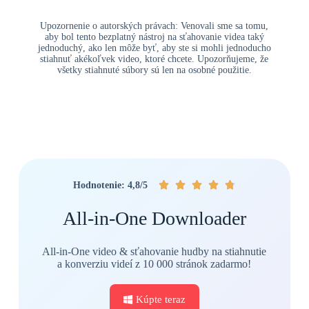
Upozornenie o autorských právach: Venovali sme sa tomu,
aby bol tento bezplatný nástroj na sťahovanie videa taký
jednoduchý, ako len môže byť, aby ste si mohli jednoducho
stiahnuť akékoľvek video, ktoré chcete. Upozorňujeme, že
všetky stiahnuté súbory sú len na osobné použitie.





Hodnotenie: 4,8/5
All-in-One Downloader
All-in-One video & sťahovanie hudby na stiahnutie
a konverziu videí z 10 000 stránok zadarmo!
Kúpte teraz