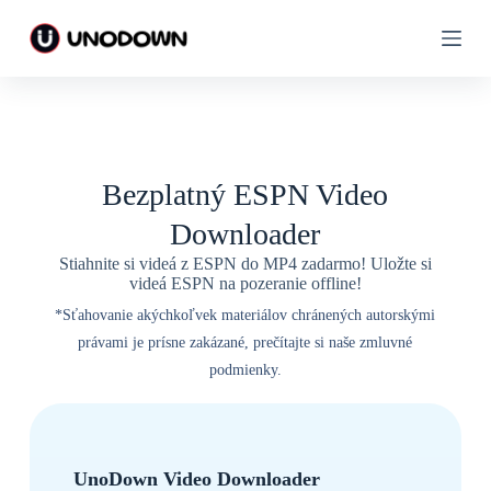
P
P
r
r
e
e
s
s
k
k
o
o
č
č
i
i
ť
ť
Bezplatný ESPN Video
n
n
a
a
Downloader
o
o
b
b
Stiahnite si videá z ESPN do MP4 zadarmo! Uložte si
s
s
videá ESPN na pozeranie offline!
a
a
h
h
*Sťahovanie akýchkoľvek materiálov chránených autorskými
právami je prísne zakázané, prečítajte si naše zmluvné
podmienky.
UnoDown Video Downloader